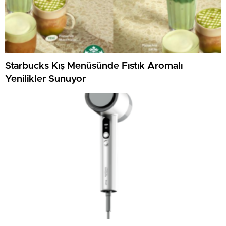
Starbucks Kış Menüsünde Fıstık Aromalı
Yenilikler Sunuyor