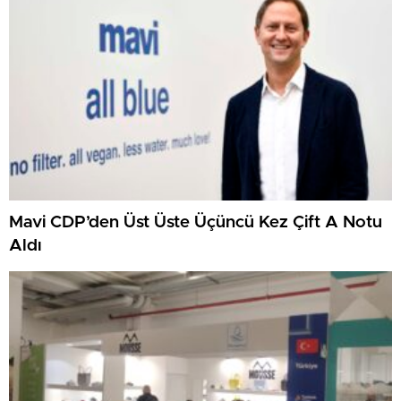
Mavi CDP’den Üst Üste Üçüncü Kez Çift A Notu
Aldı