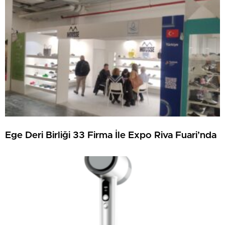
Ege Deri Birliği 33 Firma İle Expo Riva Fuari’nda