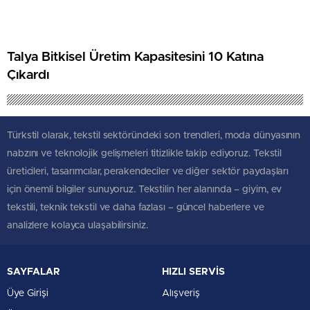
Talya Bitkisel Üretim Kapasitesini 10 Katına
Çıkardı
Türkstil olarak, tekstil sektöründeki son trendleri, moda dünyasının
nabzını ve teknolojik gelişmeleri titizlikle takip ediyoruz. Tekstil
üreticileri, tasarımcılar, perakendeciler ve diğer sektör paydaşları
için önemli bilgiler sunuyoruz. Tekstilin her alanında – giyim, ev
tekstili, teknik tekstil ve daha fazlası – güncel haberlere ve
analizlere kolayca ulaşabilirsiniz.
SAYFALAR
HIZLI SERVİS
Üye Girişi
Alışveriş