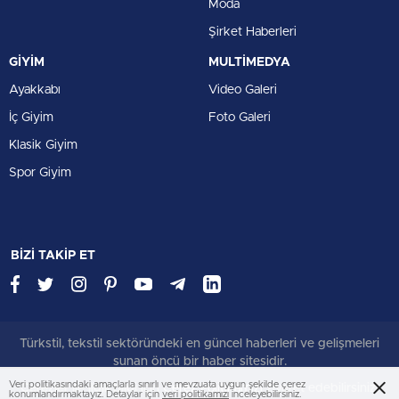
Moda
Şirket Haberleri
GİYİM
MULTİMEDYA
Ayakkabı
Video Galeri
İç Giyim
Foto Galeri
Klasik Giyim
Spor Giyim
BİZİ TAKİP ET
Türkstil, tekstil sektöründeki en güncel haberleri ve gelişmeleri
sunan öncü bir haber sitesidir.
Veri politikasındaki amaçlarla sınırlı ve mevzuata uygun şekilde çerez
Çerezler ile ilgili bilgi için
Çerez Politikamızı
ziyaret edebilirsiniz.
konumlandırmaktayız. Detaylar için
veri politikamızı
inceleyebilirsiniz.