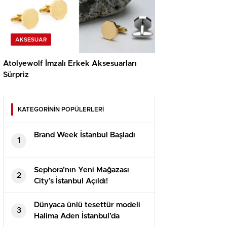
AKSESUAR
Atolyewolf İmzalı Erkek Aksesuarları
Sürpriz
KATEGORİNİN POPÜLERLERİ
Brand Week İstanbul Başladı
1
Sephora’nın Yeni Mağazası
2
City’s İstanbul Açıldı!
Dünyaca ünlü tesettür modeli
3
Halima Aden İstanbul’da