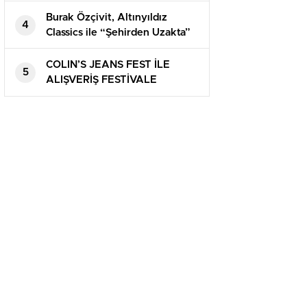
podyuma çıktı
Burak Özçivit, Altınyıldız
4
Classics ile “Şehirden Uzakta”
COLIN’S JEANS FEST İLE
5
ALIŞVERİŞ FESTİVALE
DÖNÜŞECEK