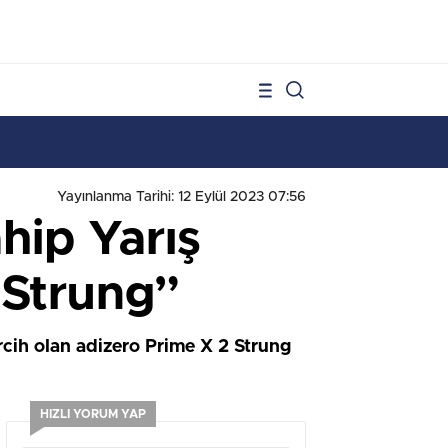
1
Yayınlanma Tarihi: 12 Eylül 2023 07:56
hip Yarış
 Strung”
rcih olan adizero Prime X 2 Strung
HIZLI YORUM YAP