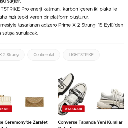
şu sağlar.
HTSTRIKE Pro enerji katmanı, karbon içeren iki plaka ile
a hızlı tepki veren bir platform oluşturur.
elmesiyle tasarlanan adizero Prime X 2 Strung, 15 Eylül’den
 satışa sunulacak.
X 2 Strung
Continental
LIGHTSTRIKE
KKABI
AYAKKABI
se Ceremony’de Zarafet
Converse Tabanda Yeni Kurallar