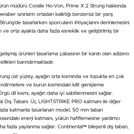
 ürün müdürü Coralie Ho-Von, Prime X 2 Strung hakkında
eraber sınırların ortadan kalktığı benzersiz bir yarış
trung’de tasarlarken sporcuların ihtiyaçlarını derinlemesini
n ve orta ayakta daha fazla esneklik ve geliştirilmiş bir
 gelişmiş ürünleri tasarlama çabasının bir kanıtı olan adizero
llikleri barındırmaktadır.
Strung üst yüzey, ayağın orta kısmında ve topukta en çok
endirmelere ve burun kısmındaki kilit genişleme
Örgü dil kısmı, ayağın daha iyi sabitlenmesini sağlar.
tal Dış Tabanı: Üç LIGHTSTRIKE PRO katmanı ile diğer
fazla katmanla tasarlanan model, 50 mm taban
arasındaki enerji katmanı, yükün hafiflemesine yardımcı
a fazla yaylanma sağlar. Continental™ bileşenli dış taban,