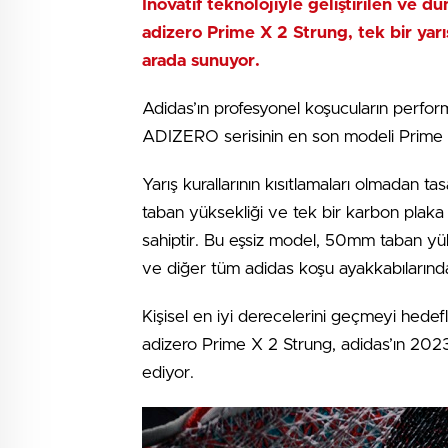
İnovatif teknolojiyle geliştirilen ve d
adizero Prime X 2 Strung, tek bir yarı
arada sunuyor.
Adidas’ın profesyonel koşucuların perform
ADIZERO serisinin en son modeli Prime X 
Yarış kurallarının kısıtlamaları olmadan
taban yüksekliği ve tek bir karbon plaka i
sahiptir. Bu eşsiz model, 50mm taban yük
ve diğer tüm adidas koşu ayakkabılarında
Kişisel en iyi derecelerini geçmeyi hedef
adizero Prime X 2 Strung, adidas’ın 2023’
ediyor.