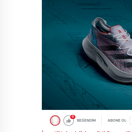
0
BEĞENDİM
ABONE OL