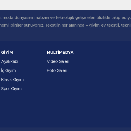
, moda dünyasının nabzını ve teknolojik gelişmeleri titizlikle takip ediyoruz
mli bilgiler sunuyoruz. Tekstilin her alanında – giyim, ev tekstili, tekn
GİYİM
MULTİMEDYA
Ayakkabı
Video Galeri
İç Giyim
Foto Galeri
Klasik Giyim
Spor Giyim