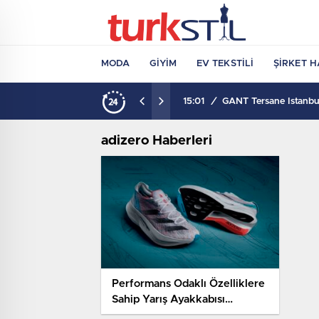
MODA
GIYIM
EV TEKSTILI
ŞIRKET H
15:01
/
GANT Tersane İstanbul
adizero Haberleri
Performans Odaklı Özelliklere
Sahip Yarış Ayakkabısı
“adizero Prime X 2.0 Strung”