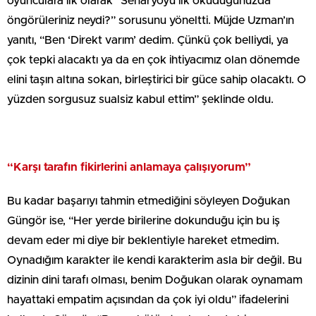
oyunculara ilk olarak “Senaryoyu ilk okuduğunuzda
öngörüleriniz neydi?” sorusunu yöneltti. Müjde Uzman’ın
yanıtı, “Ben ‘Direkt varım’ dedim. Çünkü çok belliydi, ya
çok tepki alacaktı ya da en çok ihtiyacımız olan dönemde
elini taşın altına sokan, birleştirici bir güce sahip olacaktı. O
yüzden sorgusuz sualsiz kabul ettim” şeklinde oldu.
“Karşı tarafın fikirlerini anlamaya çalışıyorum”
Bu kadar başarıyı tahmin etmediğini söyleyen Doğukan
Güngör ise, “Her yerde birilerine dokunduğu için bu iş
devam eder mi diye bir beklentiyle hareket etmedim.
Oynadığım karakter ile kendi karakterim asla bir değil. Bu
dizinin dini tarafı olması, benim Doğukan olarak oynamam
hayattaki empatim açısından da çok iyi oldu” ifadelerini