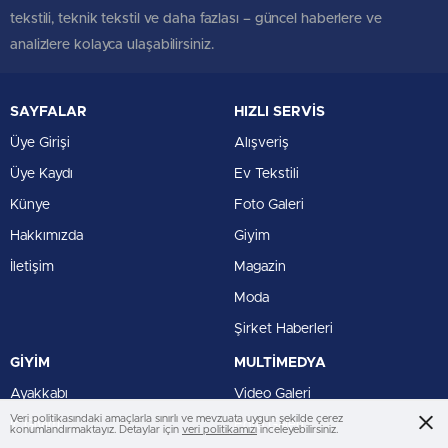
tekstili, teknik tekstil ve daha fazlası – güncel haberlere ve
analizlere kolayca ulaşabilirsiniz.
SAYFALAR
HIZLI SERVİS
Üye Girişi
Alışveriş
Üye Kaydı
Ev Tekstili
Künye
Foto Galeri
Hakkımızda
Giyim
İletişim
Magazin
Moda
Şirket Haberleri
GİYİM
MULTİMEDYA
Ayakkabı
Video Galeri
Veri politikasındaki amaçlarla sınırlı ve mevzuata uygun şekilde çerez
İç Giyim
Foto Galeri
konumlandırmaktayız. Detaylar için
veri politikamızı
inceleyebilirsiniz.