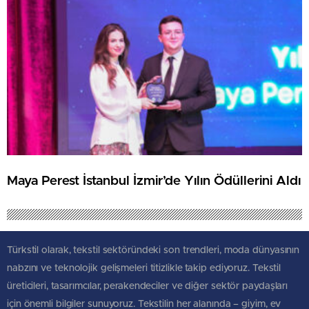
Maya Perest İstanbul İzmir’de Yılın Ödüllerini Aldı
Türkstil olarak, tekstil sektöründeki son trendleri, moda dünyasının
nabzını ve teknolojik gelişmeleri titizlikle takip ediyoruz. Tekstil
üreticileri, tasarımcılar, perakendeciler ve diğer sektör paydaşları
için önemli bilgiler sunuyoruz. Tekstilin her alanında – giyim, ev