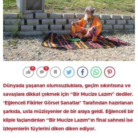
0
0
Dünyada yaşanan olumsuzluklara, geçim sıkıntısına ve
savaşlara dikkat çekmek için “Bir Mucize Lazım” dediler.
‘Eğlenceli Fikirler Görsel Sanatlar’ Tarafından hazırlanan
şarkıda, usta müzisyenler de bir araya geldi. Eğlenceli bir
kliple taçlandırılan “Bir Mucize Lazım”ın final sahnesi ise
izleyenlerin tüylerini diken diken ediyor.