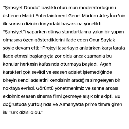
“Şahsiyet Döndü” başlıklı oturumun moderatörlüğünü
üstlenen Madd Entertaintment Genel Müdürü Ateş İnce’nin
ilk sorusu dizinin dünyadaki başarısına yönelikti.
“Şahsiyet”i yaparken dünya standartlarına yakın bir yapım
olmasına özen gösterdiklerini ifade eden Onur Saylak
şöyle devam etti: “Projeyi tasarlayıp anlatırken karşı tarafa
ifade etmesi başlangıçta zor oldu ancak zamanla bu
konular herkesin kafasında oturmaya başladı. Agah
karakteri çok sevildi ve esasen adalet işlemediğinde
bireyin kendi adaletini kendisinin aradığını simgeleyen bir
noktaya evrildi. Görüntü yönetmenimiz ve sahne arkası
ekibimiz esasen sinema filmi çekmeye alışık bir ekipti. Bu
doğrultuda yurtdışında ve Almanya’da prime time’a giren
ilk Türk dizisi oldu.”