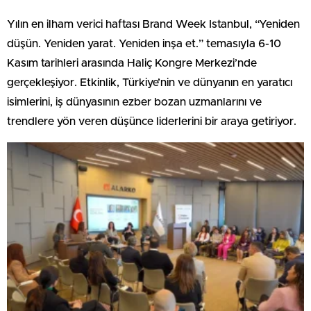
Yılın en ilham verici haftası Brand Week Istanbul, “Yeniden
düşün. Yeniden yarat. Yeniden inşa et.” temasıyla 6-10
Kasım tarihleri arasında Haliç Kongre Merkezi’nde
gerçekleşiyor. Etkinlik, Türkiye’nin ve dünyanın en yaratıcı
isimlerini, iş dünyasının ezber bozan uzmanlarını ve
trendlere yön veren düşünce liderlerini bir araya getiriyor.