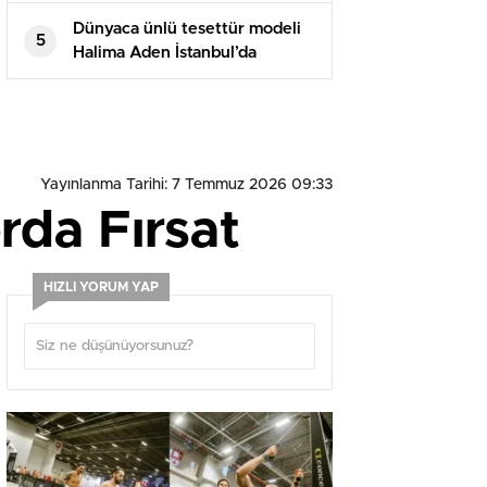
Dünyaca ünlü tesettür modeli
5
Halima Aden İstanbul’da
podyuma çıktı
Yayınlanma Tarihi: 7 Temmuz 2026 09:33
rda Fırsat
HIZLI YORUM YAP