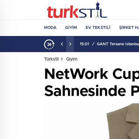
MODA
GIYIM
EV TEKSTILI
ŞIRKET H
15:01
/
GANT Tersane İstanbul
Türkstil
Giyim
NetWork Cup
Sahnesinde P