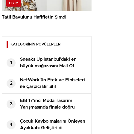
GIYIM
Tatil Bavulunu Hafifletin Şimdi
KATEGORİNİN POPÜLERLERİ
Sneaks Up istanbul’daki en
1
büyük mağazasını Mall Of
İstanbul’da açtı
NetWork’ün Etek ve Elbiseleri
2
ile Çarpıcı Bir Stil
EİB 17’inci Moda Tasarım
3
Yarışmasında finale doğru
Çocuk Kaybolmalarını Önleyen
4
Ayakkabı Geliştirildi