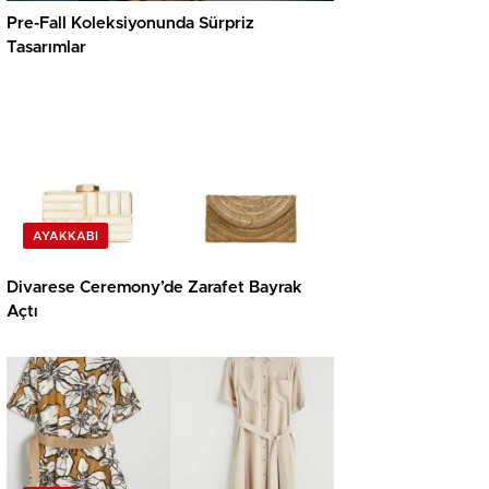
Pre-Fall Koleksiyonunda Sürpriz
Tasarımlar
AYAKKABI
Divarese Ceremony’de Zarafet Bayrak
Açtı