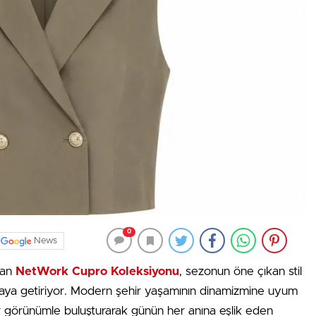
0
News
unan
NetWork Cupro Koleksiyonu
, sezonun öne çıkan stil
 araya getiriyor. Modern şehir yaşamının dinamizmine uyum
ir görünümle buluşturarak günün her anına eşlik eden