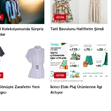
M
GIYIM
l Koleksiyonunda Sürpriz
Tatil Bavulunu Hafifletin Şimdi
lar
M
GIYIM
Dönüşte Zarafetin Yeni
İkinci Elde Plaj Ürünlerine İlgi
gıcı
Artıyor