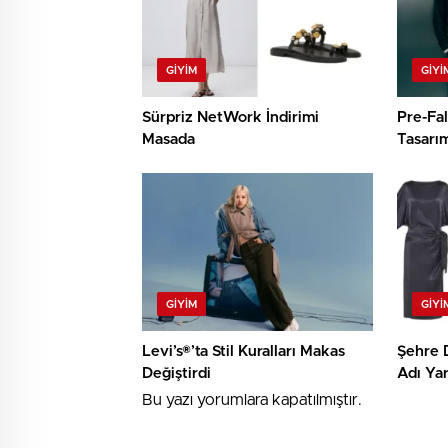
GIYIM
GIYI
Sürpriz NetWork İndirimi
Pre-Fal
Masada
Tasarım
GIYIM
GIYI
Levi’s®’ta Stil Kuralları Makas
Şehre 
Değiştirdi
Adı Yar
Bu yazı yorumlara kapatılmıştır.