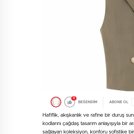
0
BEĞENDİM
ABONE OL
Hafiflik, akışkanlık ve rafine bir duruş s
kodlarını çağdaş tasarım anlayışıyla bir
sağlayan koleksiyon, konforu sofistike b