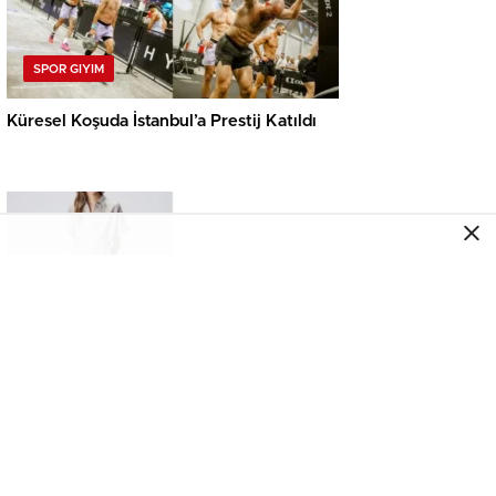
SPOR GIYIM
Küresel Koşuda İstanbul’a Prestij Katıldı
GIYIM
Sürpriz NetWork İndirimi Masada