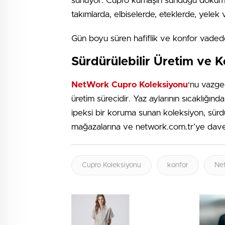
sunuyor. Cupro kumaşın sunduğu dökümlü
takımlarda, elbiselerde, eteklerde, yelek 
Gün boyu süren hafiflik ve konfor vadeden
Sürdürülebilir Üretim ve 
NetWork Cupro Koleksiyonu
‘nu vazgeç
üretim sürecidir. Yaz aylarının sıcaklığın
ipeksi bir koruma sunan koleksiyon, sürd
mağazalarına ve network.com.tr’ye dave
Cupro Koleksiyonu
konfor
Ne