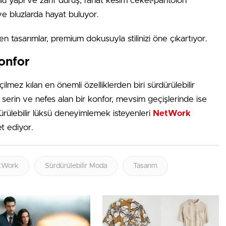
 yapı ve zarif duruş, rahat kesim ceket-pantolon
ve bluzlarda hayat buluyor.
 tasarımlar, premium dokusuyla stilinizi öne çıkartıyor.
Konfor
ilmez kılan en önemli özelliklerden biri sürdürülebilir
da serin ve nefes alan bir konfor, mevsim geçişlerinde ise
ürülebilir lüksü deneyimlemek isteyenleri
NetWork
t ediyor.
tWork
Sürdürülebilir Moda
Tasarım