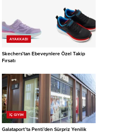
AYAKKABI
Skechers’tan Ebeveynlere Özel Takip
Fırsatı
İÇ GIYIM
Galataport’ta Penti’den Sürpriz Yenilik