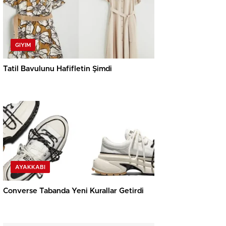
GIYIM
Tatil Bavulunu Hafifletin Şimdi
AYAKKABI
Converse Tabanda Yeni Kurallar Getirdi