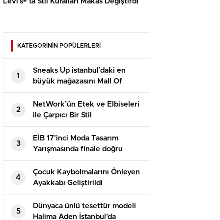
Levi’s®’ta Stil Kuralları Makas Değiştirdi
KATEGORİNİN POPÜLERLERİ
Sneaks Up istanbul’daki en
1
büyük mağazasını Mall Of
İstanbul’da açtı
NetWork’ün Etek ve Elbiseleri
2
ile Çarpıcı Bir Stil
EİB 17’inci Moda Tasarım
3
Yarışmasında finale doğru
Çocuk Kaybolmalarını Önleyen
4
Ayakkabı Geliştirildi
Dünyaca ünlü tesettür modeli
5
Halima Aden İstanbul’da