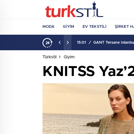
MODA
GIYIM
EV TEKSTILI
ŞIRKET H
15:01
/
GANT Tersane İstanbul
Türkstil
Giyim
KNITSS Yaz’2