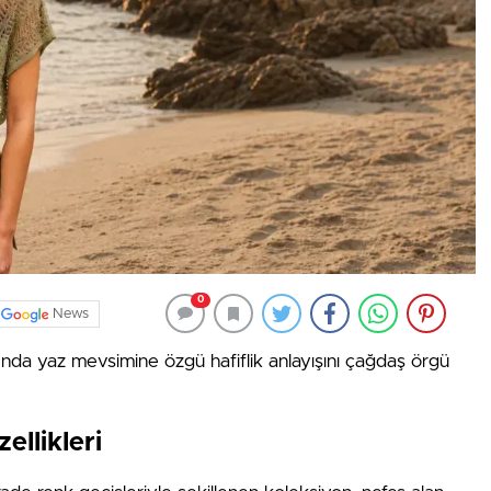
0
News
da yaz mevsimine özgü hafiflik anlayışını çağdaş örgü
llikleri