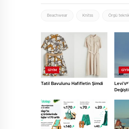
Beachwear
Knitss
Örgü teknik
GIYIM
GIYI
Tatil Bavulunu Hafifletin Şimdi
Levi’s®
Değişti