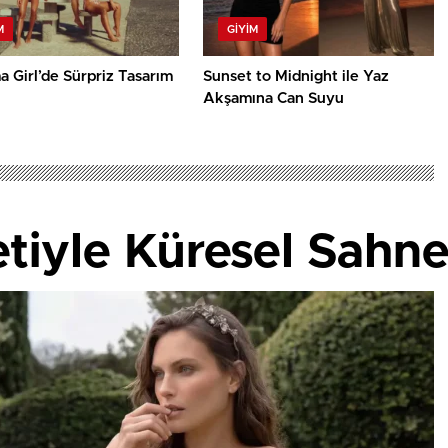
M
GIYIM
 Girl’de Sürpriz Tasarım
Sunset to Midnight ile Yaz
Akşamına Can Suyu
etiyle Küresel Sahne