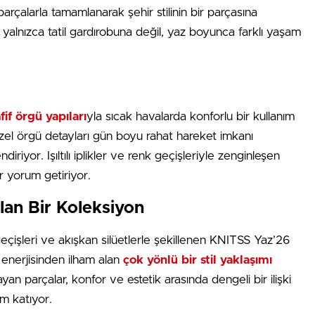
parçalarla tamamlanarak şehir stilinin bir parçasına
yalnızca tatil gardırobuna değil, yaz boyunca farklı yaşam
fif örgü yapıları
yla sıcak havalarda konforlu bir kullanım
zel örgü detayları gün boyu rahat hareket imkanı
iriyor. Işıltılı iplikler ve renk geçişleriyle zenginleşen
ir yorum getiriyor.
lan Bir Koleksiyon
 geçişleri ve akışkan silüetlerle şekillenen KNITSS Yaz’26
enerjisinden ilham alan
çok yönlü bir stil yaklaşımı
an parçalar, konfor ve estetik arasında dengeli bir ilişki
m katıyor.