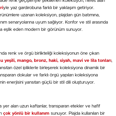
grade renk geçişleriyle şekillenen koleksiyon, nefes alan
ri
yle yaz gardırobuna farklı bir yaklaşım getiriyor.
örünümlere uzanan koleksiyon, plajdan gün batımına,
lanım senaryolarına uyum sağlıyor. Konfor ve stil arasında
ına eşlik eden modern bir görünüm sunuyor.
 renk ve örgü birlikteliği koleksiyonun öne çıkan
u yeşili, mango, bronz, haki, siyah, mavi ve lila tonları
,
ansıtan özel ipliklerle birleşerek koleksiyona dinamik bir
ansparan dokular ve farklı örgü yapıları koleksiyona
enerjisini yansıtan güçlü bir stil dili oluşturuyor.
 yer alan uzun kaftanlar, transparan etekler ve hafif
an
çok yönlü bir kullanım
sunuyor. Plajda kullanılan bir