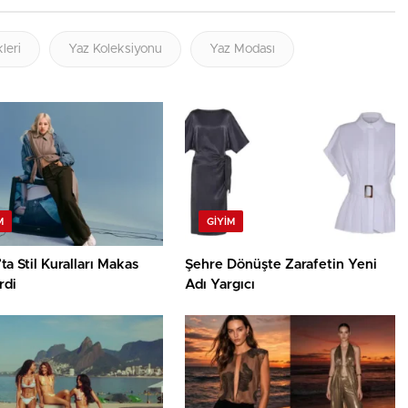
leri
Yaz Koleksiyonu
Yaz Modası
M
GIYIM
’ta Stil Kuralları Makas
Şehre Dönüşte Zarafetin Yeni
rdi
Adı Yargıcı