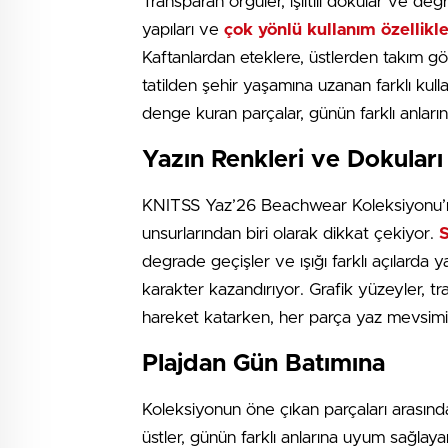
Transparan örgüler, ışıltılı dokular ve de
yapıları ve
çok yönlü kullanım özellikle
Kaftanlardan eteklere, üstlerden takım g
tatilden şehir yaşamına uzanan farklı kul
denge kuran parçalar, günün farklı anlar
Yazın Renkleri ve Dokuları
KNITSS Yaz’26 Beachwear Koleksiyonu’nda
unsurlarından biri olarak dikkat çekiyor.
S
degrade geçişler ve ışığı farklı açılarda y
karakter kazandırıyor. Grafik yüzeyler, tr
hareket katarken, her parça yaz mevsiminin 
Plajdan Gün Batımına
Koleksiyonun öne çıkan parçaları arasında
üstler, günün farklı anlarına uyum sağlay