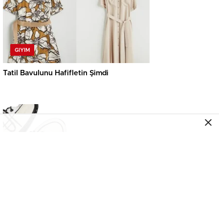
GIYIM
Tatil Bavulunu Hafifletin Şimdi
AYAKKABI
Converse Tabanda Yeni Kurallar Getirdi