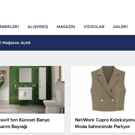
ABERLERI
ALIŞVERIŞ
MAGAZIN
VIDEOLAR
GALERI
 Mağazası Açıldı
eavit’ten Küresel Banyo
NetWork Cupro Koleksiyon
sarım Bayrağı
Moda Sahnesinde Parlıyor