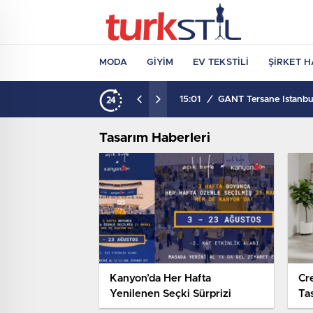
MODA
GIYIM
EV TEKSTILI
ŞIRKET H
15:01
/
GANT Tersane İstanbul
Tasarım Haberleri
Kanyon’da Her Hafta
Cr
Yenilenen Seçki Sürprizi
Ta