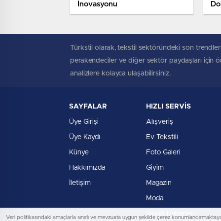
İnovasyonu
Do
Türkstil olarak, tekstil sektöründeki son trendleri
perakendeciler ve diğer sektör paydaşları için öne
analizlere kolayca ulaşabilirsiniz.
SAYFALAR
HIZLI SERVİS
Üye Girişi
Alışveriş
Üye Kaydı
Ev Tekstili
Künye
Foto Galeri
Hakkımızda
Giyim
İletişim
Magazin
Moda
Şirket Haberleri
Veri politikasındaki amaçlarla sınırlı ve mevzuata uygun şekilde çerez konumlandırmaktayız