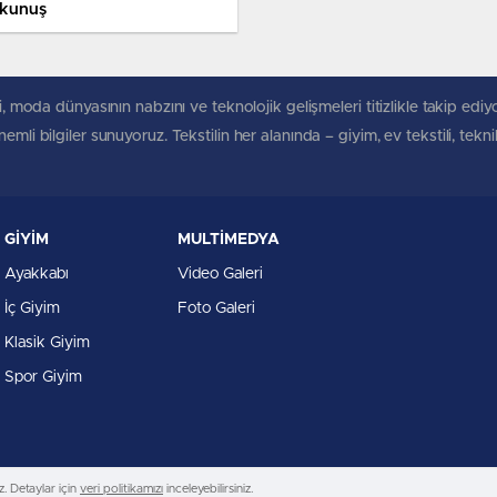
kunuş
, moda dünyasının nabzını ve teknolojik gelişmeleri titizlikle takip ediyoruz
mli bilgiler sunuyoruz. Tekstilin her alanında – giyim, ev tekstili, tekn
GİYİM
MULTİMEDYA
Ayakkabı
Video Galeri
İç Giyim
Foto Galeri
Klasik Giyim
Spor Giyim
. Detaylar için
veri politikamızı
inceleyebilirsiniz.