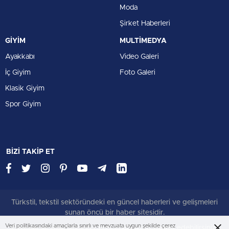
Moda
Şirket Haberleri
GİYİM
MULTİMEDYA
Ayakkabı
Video Galeri
İç Giyim
Foto Galeri
Klasik Giyim
Spor Giyim
BİZİ TAKİP ET
Türkstil, tekstil sektöründeki en güncel haberleri ve gelişmeleri
sunan öncü bir haber sitesidir.
Veri politikasındaki amaçlarla sınırlı ve mevzuata uygun şekilde çerez
Çerezler ile ilgili bilgi için
Çerez Politikamızı
ziyaret edebilirsiniz.