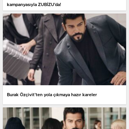
kampanyasıyla ZUBİZU’da!
Burak Özçivit’ten yola çıkmaya hazır kareler