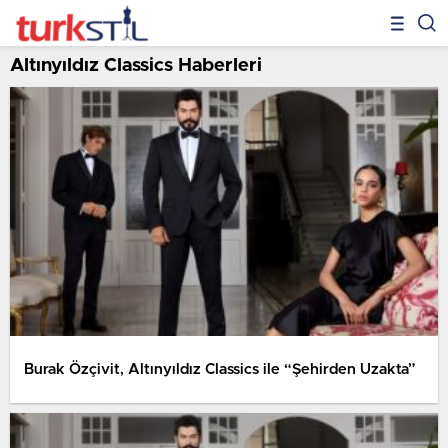
Altınyıldız Classics Haberleri
Burak Özçivit, Altınyıldız Classics ile “Şehirden Uzakta”