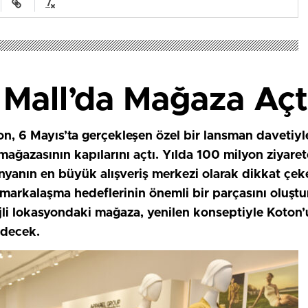
 Mall’da Mağaza Açt
n, 6 Mayıs’ta gerçekleşen özel bir lansman davetiyl
mağazasının kapılarını açtı. Yılda 100 milyon ziyare
ünyanın en büyük alışveriş merkezi olarak dikkat çe
markalaşma hedeflerinin önemli bir parçasını oluşt
ijli lokasyondaki mağaza, yenilen konseptiyle Koton’
edecek.