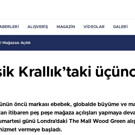
ABERLERI
ALIŞVERIŞ
MAGAZIN
VIDEOLAR
GALERI
 Mağazası Açıldı
ik Krallık’taki üçü
örünün öncü markası ebebek, globalde büyüme ve ma
n itibaren peş peşe mağaza açılışları yapmaya devam 
martesi günü Londra’daki The Mall Wood Green alış
 hizmet vermeye başladı.