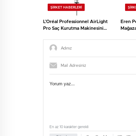
ŞIRKET HABERLERI
ŞIRK
L’Oréal Professionnel AirLight
Eren P
Pro Saç Kurutma Makinesini
Mağaza 
Tanıttı
Genişle
En az 10 karakter gerekli