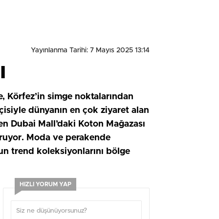
Yayınlanma Tarihi: 7 Mayıs 2025 13:14
ı
e, Körfez’in simge noktalarından
tçisiyle dünyanın en çok ziyaret alan
ken Dubai Mall’daki Koton Mağazası
uruyor. Moda ve perakende
un trend koleksiyonlarını bölge
HIZLI YORUM YAP