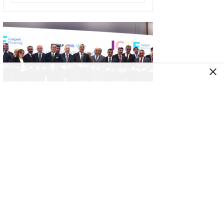
ŞIRKET HABERLERI
ICFE 2026 Halı Fuarı İstanbul’da Rekor
Katılımla Açıldı
ŞIRKET HABERLERI