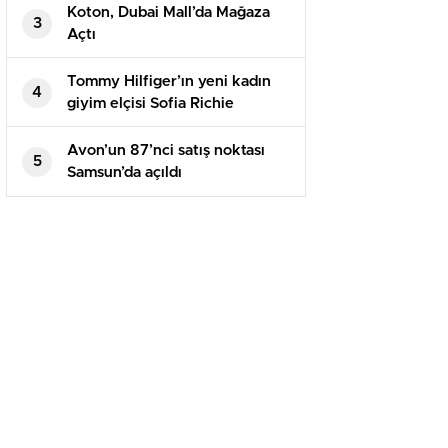
Koton, Dubai Mall’da Mağaza
3
Açtı
Tommy Hilfiger’ın yeni kadın
4
giyim elçisi Sofia Richie
Grainge
Avon’un 87’nci satış noktası
5
Samsun’da açıldı