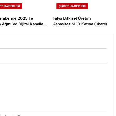
ET HABERLERI
ŞIRKET HABERLERI
erakende 2025’Te
Talya Bitkisel Üretim
Ağını Ve Dijital Kanalları
Kapasitesini 10 Katına Çıkardı
tti