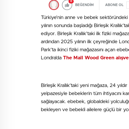
0
BEĞENDİM
ABONE OL
Türkiye’nin anne ve bebek sektöründek
yılının sonunda başladığı Birleşik Krallı
ediyor. Birleşik Krallık’taki ilk fiziki ma
ardından 2025 yılının ilk çeyreğinde Lon
Park’ta ikinci fiziki mağazasını açan eb
Londra’da
The Mall Wood Green alışver
Birleşik Krallık’taki yeni mağaza, 24 yıld
yelpazesiyle bebeklerin tüm ihtiyacını ka
sağlayacak. ebebek, globaldeki yolculuğ
bekleyen ve bebekli ailelere güçlü bir yo