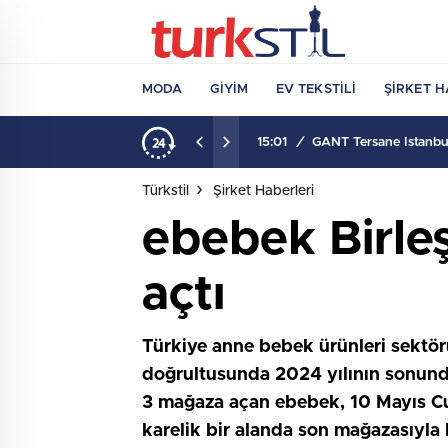
MODA
GIYIM
EV TEKSTILI
ŞIRKET H
15:01
/
GANT Tersane İstanbul
Türkstil
Şirket Haberleri
ebebek Birleş
açtı
Türkiye anne bebek ürünleri sekt
doğrultusunda 2024 yılının sonunda
3 mağaza açan ebebek, 10 Mayıs Cu
karelik bir alanda son mağazasıyla