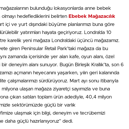
ki mağazalarının bulunduğu lokasyonlarda anne bebek
olmayı hedeflediklerini belirten
Ebebek Mağazacılık
rt içi ve yurt dışındaki büyüme planlarımızı buna göre
ürülebilir yatırımları hayata geçiriyoruz. Londra’da 10
tre karelik yeni mağaza Londra’daki üçüncü mağazamız.
yete giren Peninsular Retail Park’taki mağaza da bu
ı zamanda içerisinde yer alan kafe, oyun alanı, özel
bir deneyim alanı sunuyor. Bugün Birleşik Krallık’ta, son 6
amızı açmanın heyecanını yaşarken, yılın geri kalanında
ite çalışmalarımızı sürdürüyoruz. Mart ayı sonu itibarıyla
,1 milyona ulaşan mağaza ziyaretçi sayımızla ve buna
yona çıkan satılan toplam ürün adediyle, 40,4 milyon
mizle sektörümüzde güçlü bir varlık
fimize ulaşmak için bilgi, deneyim ve tecrübemizi
ğe daha güçlü hazırlanıyoruz” dedi.