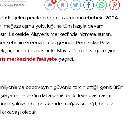
0
News
i önde gelen perakende markalarından ebebek, 2024
k’taki mağazalaşma yolculuğuna tüm hızıyla devam
ğazasını Lakeside Alışveriş Merkezi’nde hizmete sunan,
dra şehrinin Greenwich bölgesinde Peninsular Retail
ebek, üçüncü mağazasını 10 Mayıs Cumartesi günü yine
iş merkezinde faaliyete
geçirdi.
ır milyonlarca bebeveynin güvenle tercih ettiği, geniş ürün
rşılayan ebebek’in daha geniş bir kitleye ulaşmasını
unda yalnızca bir perakende mağazası değil, bebek
l arkadaşı olacak.