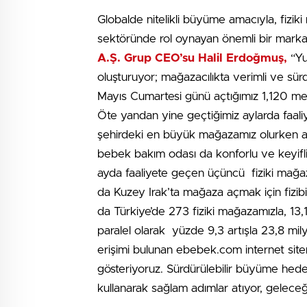
Globalde nitelikli büyüme amacıyla, fizi
sektöründe rol oynayan önemli bir marka 
A.Ş. Grup CEO’su Halil Erdoğmuş,
“Yu
oluşturuyor; mağazacılıkta verimli ve sürd
Mayıs Cumartesi günü açtığımız 1,120 me
Öte yandan yine geçtiğimiz aylarda faali
şehirdeki en büyük mağazamız olurken ayn
bebek bakım odası da konforlu ve keyifli 
ayda faaliyete geçen üçüncü fiziki mağaz
da Kuzey Irak’ta mağaza açmak için fizibil
da Türkiye’de 273 fiziki mağazamızla, 13
paralel olarak yüzde 9,3 artışla 23,8 mil
erişimi bulunan ebebek.com internet site
gösteriyoruz. Sürdürülebilir büyüme hede
kullanarak sağlam adımlar atıyor, gelece