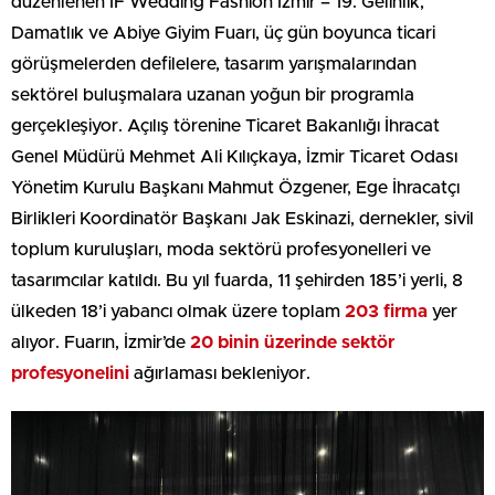
düzenlenen IF Wedding Fashion İzmir – 19. Gelinlik,
Damatlık ve Abiye Giyim Fuarı, üç gün boyunca ticari
görüşmelerden defilelere, tasarım yarışmalarından
sektörel buluşmalara uzanan yoğun bir programla
gerçekleşiyor. Açılış törenine Ticaret Bakanlığı İhracat
Genel Müdürü Mehmet Ali Kılıçkaya, İzmir Ticaret Odası
Yönetim Kurulu Başkanı Mahmut Özgener, Ege İhracatçı
Birlikleri Koordinatör Başkanı Jak Eskinazi, dernekler, sivil
toplum kuruluşları, moda sektörü profesyonelleri ve
tasarımcılar katıldı. Bu yıl fuarda, 11 şehirden 185’i yerli, 8
ülkeden 18’i yabancı olmak üzere toplam
203 firma
yer
alıyor. Fuarın, İzmir’de
20 binin üzerinde sektör
profesyonelini
ağırlaması bekleniyor.