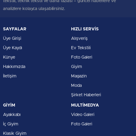
tekstili, teknik tekstil ve daha fazlası – güncel haberlere ve
analizlere kolayca ulaşabilirsiniz.
SAYFALAR
HIZLI SERVİS
Üye Girişi
Alışveriş
Üye Kaydı
Ev Tekstili
Künye
Foto Galeri
Hakkımızda
Giyim
İletişim
Magazin
Moda
Şirket Haberleri
GİYİM
MULTİMEDYA
Ayakkabı
Video Galeri
İç Giyim
Foto Galeri
Klasik Giyim