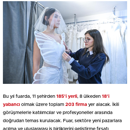
Bu yıl fuarda, 11 şehirden
185’i yerli
, 8 ülkeden
18’i
yabancı
olmak üzere toplam
203 firma
yer alacak. İkili
görüşmelerle katılımcılar ve profesyoneller arasında
doğrudan temas kurulacak. Fuar, sektöre yeni pazarlara
açılma ve uluslararası iş birliklerini geliştirme fırsatı