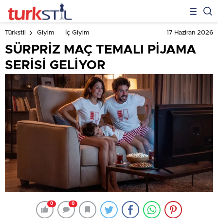
17 Haziran 2026
Türkstil
Giyim
İç Giyim
SÜRPRİZ MAÇ TEMALI PİJAMA
SERİSİ GELİYOR
0
0