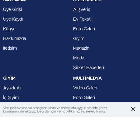
Üye Girişi
Alışveriş
Üye Kaydı
Ev Tekstili
Künye
Foto Galeri
Hakkımızda
Giyim
İletişim
Magazin
Moda
Şirket Haberleri
GİYİM
MULTİMEDYA
Ayakkabı
Video Galeri
İç Giyim
Foto Galeri
Klasik Giyim
Veri politikasındaki amaçlarla sınırlı ve mevzuata uygun şekilde çerez
konumlandırmaktayız. Detaylar için
veri politikamızı
inceleyebilirsiniz.
Spor Giyim