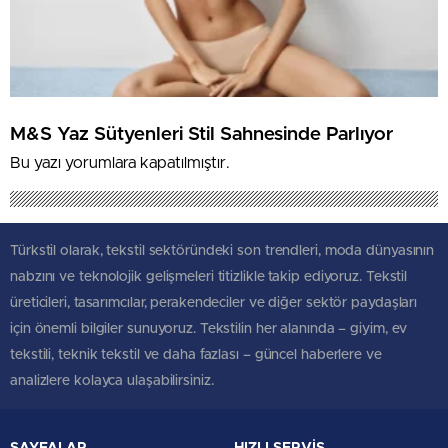
M&S Yaz Sütyenleri Stil Sahnesinde Parlıyor
Bu yazı yorumlara kapatılmıştır.
Türkstil olarak, tekstil sektöründeki son trendleri, moda dünyasının
nabzını ve teknolojik gelişmeleri titizlikle takip ediyoruz. Tekstil
üreticileri, tasarımcılar, perakendeciler ve diğer sektör paydaşları
için önemli bilgiler sunuyoruz. Tekstilin her alanında – giyim, ev
tekstili, teknik tekstil ve daha fazlası – güncel haberlere ve
analizlere kolayca ulaşabilirsiniz.
SAYFALAR
HIZLI SERVİS