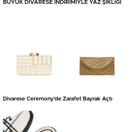
BÜYÜK DİVARESE İNDİRİMİYLE YAZ ŞIKLIĞI
Divarese Ceremony’de Zarafet Bayrak Açtı