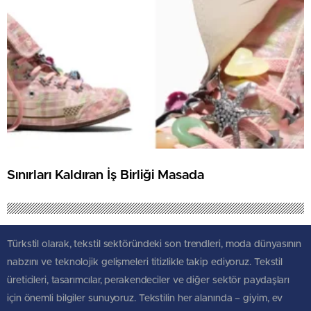
Sınırları Kaldıran İş Birliği Masada
Türkstil olarak, tekstil sektöründeki son trendleri, moda dünyasının
nabzını ve teknolojik gelişmeleri titizlikle takip ediyoruz. Tekstil
üreticileri, tasarımcılar, perakendeciler ve diğer sektör paydaşları
için önemli bilgiler sunuyoruz. Tekstilin her alanında – giyim, ev