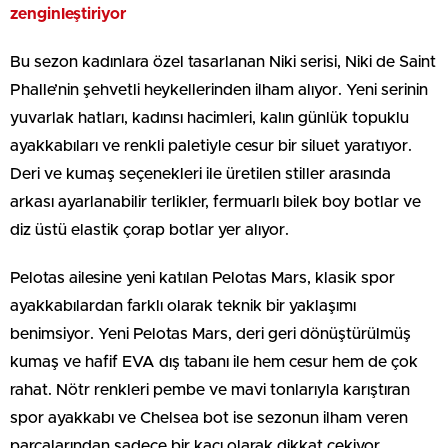
zenginleştiriyor
Bu sezon kadınlara özel tasarlanan Niki serisi, Niki de Saint
Phalle’nin şehvetli heykellerinden ilham alıyor. Yeni serinin
yuvarlak hatları, kadınsı hacimleri, kalın günlük topuklu
ayakkabıları ve renkli paletiyle cesur bir siluet yaratıyor.
Deri ve kumaş seçenekleri ile üretilen stiller arasında
arkası ayarlanabilir terlikler, fermuarlı bilek boy botlar ve
diz üstü elastik çorap botlar yer alıyor.
Pelotas ailesine yeni katılan Pelotas Mars, klasik spor
ayakkabılardan farklı olarak teknik bir yaklaşımı
benimsiyor. Yeni Pelotas Mars, deri geri dönüştürülmüş
kumaş ve hafif EVA dış tabanı ile hem cesur hem de çok
rahat. Nötr renkleri pembe ve mavi tonlarıyla karıştıran
spor ayakkabı ve Chelsea bot ise sezonun ilham veren
parçalarından sadece bir kaçı olarak dikkat çekiyor.