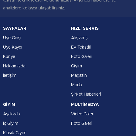
tekstili, teknik tekstil ve daha fazlası – güncel haberlere ve
analizlere kolayca ulaşabilirsiniz.
SAYFALAR
HIZLI SERVİS
Üye Girişi
Alışveriş
Üye Kaydı
Ev Tekstili
Künye
Foto Galeri
Hakkımızda
Giyim
İletişim
Magazin
Moda
Şirket Haberleri
GİYİM
MULTİMEDYA
Ayakkabı
Video Galeri
İç Giyim
Foto Galeri
Klasik Giyim