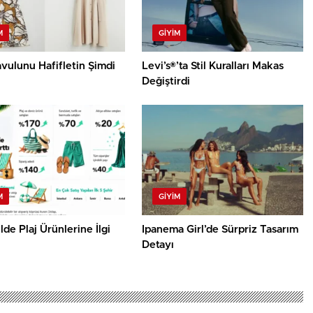
M
GIYIM
avulunu Hafifletin Şimdi
Levi’s®’ta Stil Kuralları Makas
Değiştirdi
M
GIYIM
Elde Plaj Ürünlerine İlgi
Ipanema Girl’de Sürpriz Tasarım
Detayı