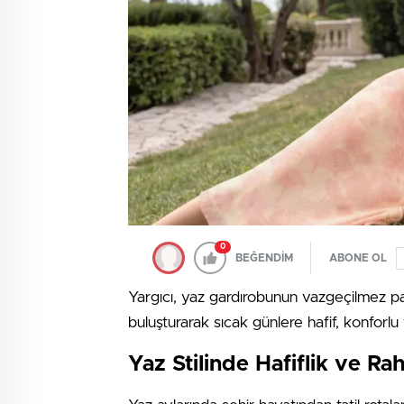
0
BEĞENDİM
ABONE OL
Yargıcı, yaz gardırobunun vazgeçilmez par
buluşturarak sıcak günlere hafif, konforlu 
Yaz Stilinde Hafiflik ve Rah