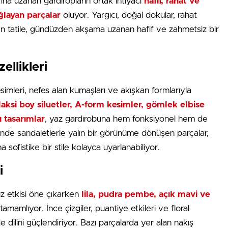
rına uzanan gardıropların ortak ihtiyacı
hafif, rahat ve
ğlayan parçalar
oluyor. Yargıcı, doğal dokular, rahat
rden tatile, gündüzden akşama uzanan hafif ve zahmetsiz bir
llikleri
simleri, nefes alan kumaşları ve akışkan formlarıyla
aksi boy siluetler, A-form kesimler, gömlek elbise
ı tasarımlar
, yaz gardırobuna hem fonksiyonel hem de
inde sandaletlerle yalın bir görünüme dönüşen parçalar,
 sofistike bir stile kolayca uyarlanabiliyor.
i
z etkisi öne çıkarken
lila, pudra pembe, açık mavi ve
mamlıyor. İnce çizgiler, puantiye etkileri ve floral
ilini güçlendiriyor. Bazı parçalarda yer alan nakış