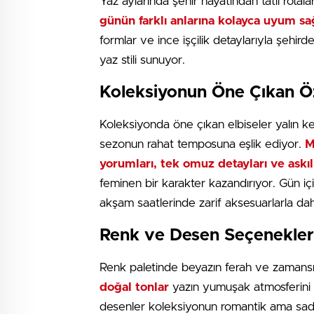
Yaz aylarında şehir hayatından tatil rotala
günün farklı anlarına kolayca uyum sa
formlar ve ince işçilik detaylarıyla şehi
yaz stili sunuyor.
Koleksiyonun Öne Çıkan Öze
Koleksiyonda öne çıkan elbiseler yalın ke
sezonun rahat temposuna eşlik ediyor.
M
yorumları, tek omuz detayları ve askıl
feminen bir karakter kazandırıyor. Gün iç
akşam saatlerinde zarif aksesuarlarla daha
Renk ve Desen Seçenekler
Renk paletinde beyazın ferah ve zamansı
doğal tonlar
yazın yumuşak atmosferini ta
desenler koleksiyonun romantik ama sade d