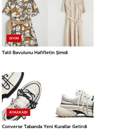
GIYIM
Tatil Bavulunu Hafifletin Şimdi
AYAKKABI
Converse Tabanda Yeni Kurallar Getirdi