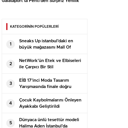
Galataport’ta Penti’den Sürpriz Yenilik
KATEGORİNİN POPÜLERLERİ
Sneaks Up istanbul’daki en
1
büyük mağazasını Mall Of
İstanbul’da açtı
NetWork’ün Etek ve Elbiseleri
2
ile Çarpıcı Bir Stil
EİB 17’inci Moda Tasarım
3
Yarışmasında finale doğru
Çocuk Kaybolmalarını Önleyen
4
Ayakkabı Geliştirildi
Dünyaca ünlü tesettür modeli
5
Halima Aden İstanbul’da