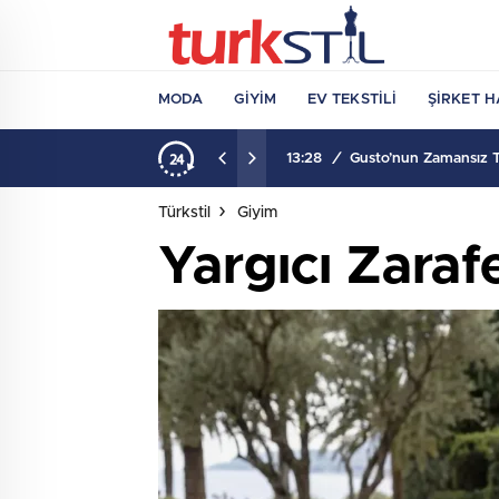
MODA
GIYIM
EV TEKSTILI
ŞIRKET H
13:28
/
Gusto’nun Zamansız Ta
Türkstil
Giyim
Yargıcı Zaraf