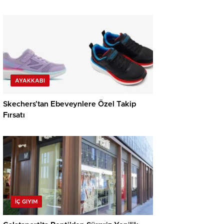
AYAKKABI
Skechers’tan Ebeveynlere Özel Takip
Fırsatı
İÇ GIYIM