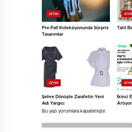
GIYIM
GIYI
Pre-Fall Koleksiyonunda Sürpriz
Tatil B
Tasarımlar
GIYIM
GIYI
Şehre Dönüşte Zarafetin Yeni
İkinci 
Adı Yargıcı
Artıyor
Bu yazı yorumlara kapatılmıştır.