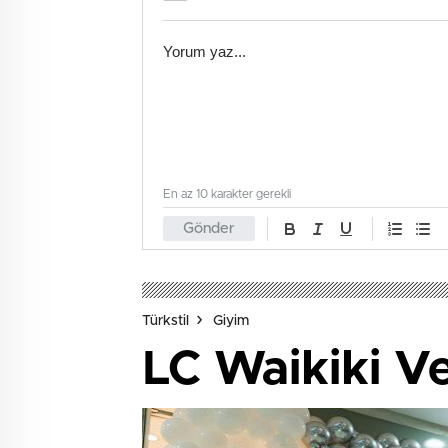
En az 10 karakter gerekli
Gönder
Türkstil
Giyim
LC Waikiki Ve