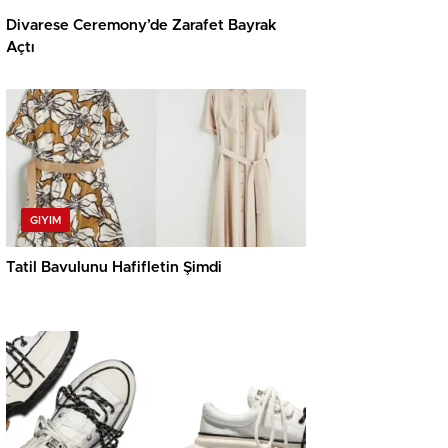
Divarese Ceremony’de Zarafet Bayrak
Açtı
GIYIM
Tatil Bavulunu Hafifletin Şimdi