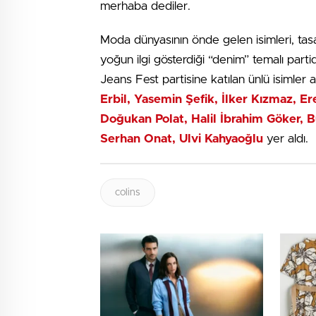
merhaba dediler.
Moda dünyasının önde gelen isimleri, tasa
yoğun ilgi gösterdiği “denim” temalı part
Jeans Fest partisine katılan ünlü isimler 
Erbil,
Yasemin Şefik, İlker Kızmaz, E
Doğukan Polat, Halil İbrahim Göker, B
Serhan Onat, Ulvi Kahyaoğlu
yer aldı.
colins