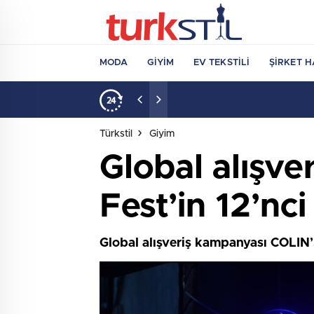
MODA
GIYIM
EV TEKSTILI
ŞIRKET H
13:28
/
Gusto’nun Zamansız Ta
Türkstil
Giyim
Global alışv
Fest’in 12’nci
Global alışveriş kampanyası COLIN’S