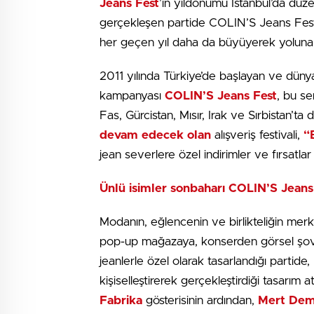
Jeans Fest
’in yıldönümü İstanbul’da düze
gerçekleşen partide COLIN’S Jeans Fest’in
her geçen yıl daha da büyüyerek yoluna 
2011 yılında Türkiye’de başlayan ve dünya
kampanyası
COLIN’S Jeans Fest
, bu s
Fas, Gürcistan, Mısır, Irak ve Sırbistan’ta
devam edecek olan
alışveriş festivali,
“
jean severlere özel indirimler ve fırsatla
Ünlü isimler sonbaharı COLIN’S Jeans 
Modanın, eğlencenin ve birlikteliğin merk
pop-up mağazaya, konserden görsel şovlar
jeanlerle özel olarak tasarlandığı partide,
kişiselleştirerek gerçekleştirdiği tasarım 
Fabrika
gösterisinin ardından,
Mert Dem