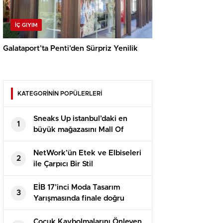
İÇ GIYIM
Galataport’ta Penti’den Sürpriz Yenilik
KATEGORİNİN POPÜLERLERİ
Sneaks Up istanbul’daki en
1
büyük mağazasını Mall Of
İstanbul’da açtı
NetWork’ün Etek ve Elbiseleri
2
ile Çarpıcı Bir Stil
EİB 17’inci Moda Tasarım
3
Yarışmasında finale doğru
Çocuk Kaybolmalarını Önleyen