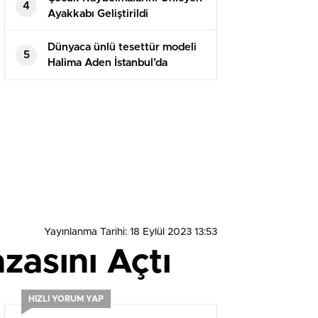
4
Ayakkabı Geliştirildi
Dünyaca ünlü tesettür modeli
5
Halima Aden İstanbul’da
podyuma çıktı
Yayınlanma Tarihi: 18 Eylül 2023 13:53
zasını Açtı
HIZLI YORUM YAP