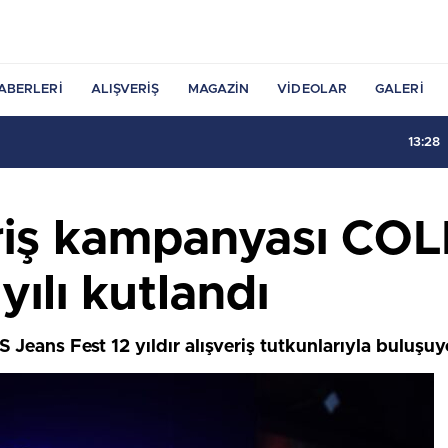
ABERLERI
ALIŞVERIŞ
MAGAZIN
VIDEOLAR
GALERI
sarımları Şimdi Etiler’de
eriş kampanyası COL
 yılı kutlandı
 Jeans Fest 12 yıldır alışveriş tutkunlarıyla buluşuy