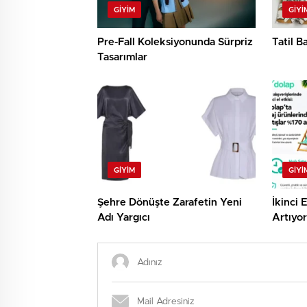
GIYIM
GIYI
Pre-Fall Koleksiyonunda Sürpriz
Tatil B
Tasarımlar
GIYIM
GIYI
Şehre Dönüşte Zarafetin Yeni
İkinci 
Adı Yargıcı
Artıyor