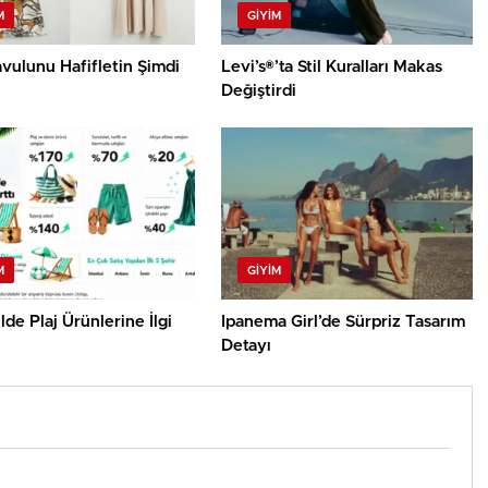
M
GIYIM
avulunu Hafifletin Şimdi
Levi’s®’ta Stil Kuralları Makas
Değiştirdi
M
GIYIM
Elde Plaj Ürünlerine İlgi
Ipanema Girl’de Sürpriz Tasarım
Detayı