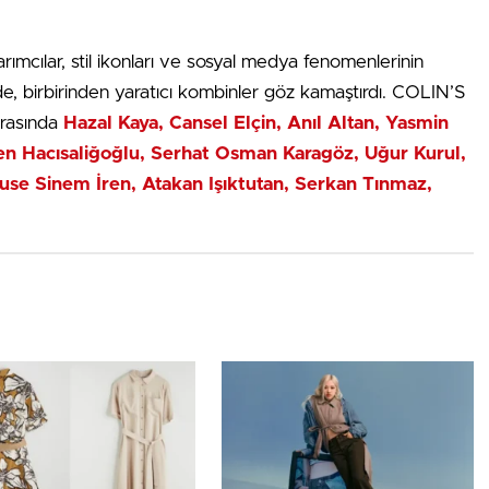
rımcılar, stil ikonları ve sosyal medya fenomenlerinin
ide, birbirinden yaratıcı kombinler göz kamaştırdı. COLIN’S
arasında
Hazal Kaya, Cansel Elçin, Anıl Altan, Yasmin
ren Hacısaliğoğlu, Serhat Osman Karagöz, Uğur Kurul,
use Sinem İren, Atakan Işıktutan, Serkan Tınmaz,