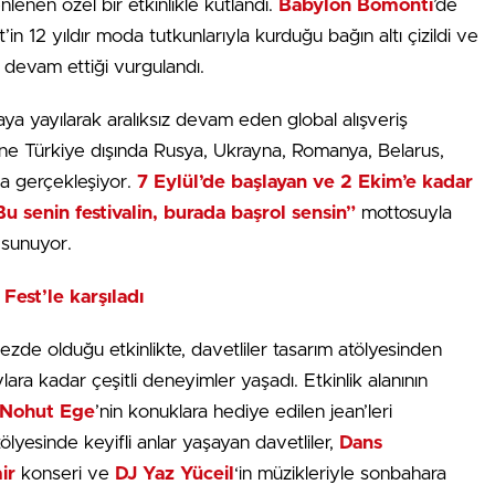
nlenen özel bir etkinlikle kutlandı.
Babylon Bomonti
’de
 12 yıldır moda tutkunlarıyla kurduğu bağın altı çizildi ve
devam ettiği vurgulandı.
ya yayılarak aralıksız devam eden global alışveriş
ene Türkiye dışında Rusya, Ukrayna, Romanya, Belarus,
 da gerçekleşiyor.
7 Eylül’de başlayan ve 2 Ekim’e kadar
Bu senin festivalin, burada başrol sensin”
mottosuyla
r sunuyor.
Fest’le karşıladı
ezde olduğu etkinlikte, davetliler tasarım atölyesinden
a kadar çeşitli deneyimler yaşadı. Etkinlik alanının
Nohut Ege
’nin konuklara hediye edilen jean’leri
atölyesinde keyifli anlar yaşayan davetliler,
Dans
ir
konseri ve
DJ Yaz Yüceil
‘in müzikleriyle sonbahara