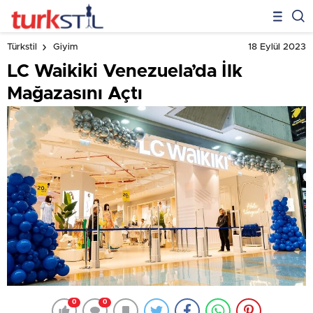
18 Eylül 2023
Türkstil
Giyim
LC Waikiki Venezuela’da İlk
Mağazasını Açtı
0
0