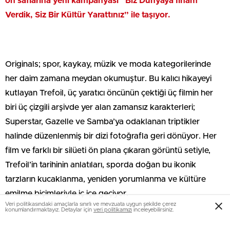
ön saflarına yeni kampanyası “Biz Dünyaya İlham
Verdik, Siz Bir Kültür Yarattınız” ile taşıyor.
Originals; spor, kaykay, müzik ve moda kategorilerinde
her daim zamana meydan okumuştur. Bu kalıcı hikayeyi
kutlayan Trefoil, üç yaratıcı öncünün çektiği üç filmin her
biri üç çizgili arşivde yer alan zamansız karakterleri;
Superstar, Gazelle ve Samba’ya odaklanan triptikler
halinde düzenlenmiş bir dizi fotoğrafla geri dönüyor. Her
film ve farklı bir silüeti ön plana çıkaran görüntü setiyle,
Trefoil’in tarihinin anlatıları, sporda doğan bu ikonik
tarzların kucaklanma, yeniden yorumlanma ve kültüre
emilme biçimleriyle iç içe geçiyor.
Veri politikasındaki amaçlarla sınırlı ve mevzuata uygun şekilde çerez
konumlandırmaktayız. Detaylar için
veri politikamızı
inceleyebilirsiniz.