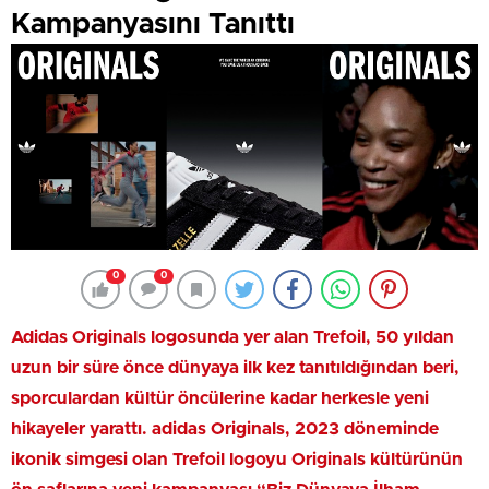
Kampanyasını Tanıttı
0
0
Adidas Originals logosunda yer alan Trefoil, 50 yıldan
uzun bir süre önce dünyaya ilk kez tanıtıldığından beri,
sporculardan kültür öncülerine kadar herkesle yeni
hikayeler yarattı. adidas Originals, 2023 döneminde
ikonik simgesi olan Trefoil logoyu Originals kültürünün