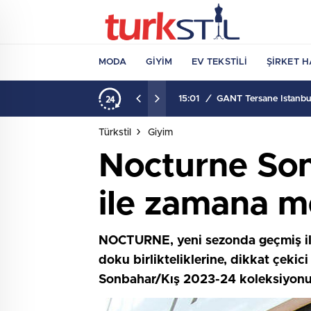
MODA
GIYIM
EV TEKSTILI
ŞIRKET H
15:01
/
GANT Tersane İstanbul
Türkstil
Giyim
Nocturne So
ile zamana 
NOCTURNE, yeni sezonda geçmiş ile 
doku birlikteliklerine, dikkat çeki
Sonbahar/Kış 2023-24 koleksiyonun