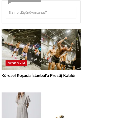
SPOR GIYIM
Küresel Koşuda İstanbul’a Prestij Katıldı