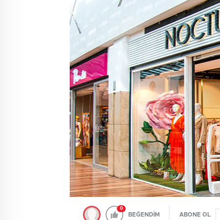
0
BEĞENDİM
ABONE OL