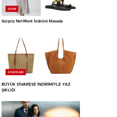
GIYIM
Sürpriz NetWork İndirimi Masada
AYAKKABI
BÜYÜK DİVARESE İNDİRİMİYLE YAZ
ŞIKLIĞI