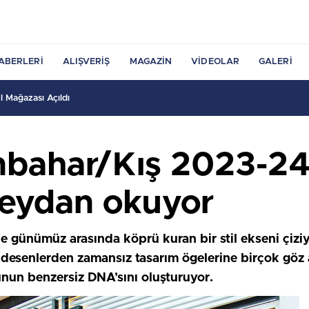
ABERLERI
ALIŞVERIŞ
MAGAZIN
VIDEOLAR
GALERI
 Mağazası Açıldı
nbahar/Kış 2023-24
meydan okuyor
günümüz arasında köprü kuran bir stil ekseni çiziy
ci desenlerden zamansız tasarım ögelerine birçok gö
un benzersiz DNA’sını oluşturuyor.