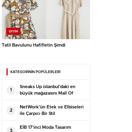
GIYIM
Tatil Bavulunu Hafifletin Şimdi
KATEGORİNİN POPÜLERLERİ
Sneaks Up istanbul’daki en
1
büyük mağazasını Mall Of
İstanbul’da açtı
NetWork’ün Etek ve Elbiseleri
2
ile Çarpıcı Bir Stil
EİB 17’inci Moda Tasarım
3