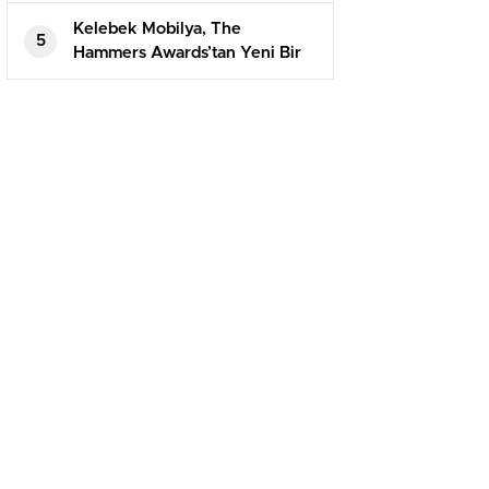
Kelebek Mobilya, The
5
Hammers Awards’tan Yeni Bir
Ödülle Dönüyor