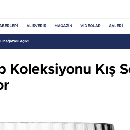
ABERLERI
ALIŞVERIŞ
MAGAZIN
VIDEOLAR
GALERI
 Mağazası Açıldı
 Koleksiyonu Kış So
or