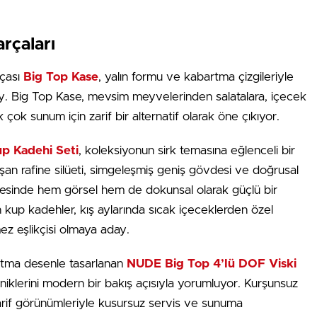
rçaları
rçası
Big Top Kase
, yalın formu ve kabartma çizgileriyle
aday. Big Top Kase, mevsim meyvelerinden salatalara, içecek
 çok sunum için zarif bir alternatif olarak öne çıkıyor.
Kup Kadehi Seti
, koleksiyonun sirk temasına eğlenceli bir
şan rafine silüeti, simgeleşmiş geniş gövdesi ve doğrusal
sayesinde hem görsel hem de dokunsal olarak güçlü bir
n kup kadehler, kış aylarında sıcak içeceklerden özel
mez eşlikçisi olmaya aday.
artma desenle tasarlanan
NUDE Big Top 4’lü DOF Viski
niklerini modern bir bakış açısıyla yorumluyor. Kurşunsuz
zarif görünümleriyle kusursuz servis ve sunuma