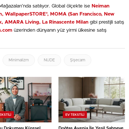
ğazaları’nda satılıyor. Global ölçekte ise
Neiman
om, WallpaperSTORE*, MOMA (San Francisco, New
ck, AMARA Living, La Rinascente Milan
gibi prestijli satış
s.com
üzerinden dünyanın yüz yirmi ülkesine satış
Minimalizm
NUDE
Şişecam
EKSTILI
EV TEKSTILI
u Dokuması Küresel
Doğtaş Avenia İle Yeşil Sahneye