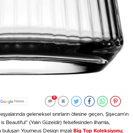
0
News
 eşyalarında geleneksel sınırların ötesine geçen, Şişecam’ın
is Beautiful” (Yalın Güzeldir) felsefesinden ilhamla,
ıyla buluşan Youmeus Design imzalı
Big Top Koleksiyonu
;