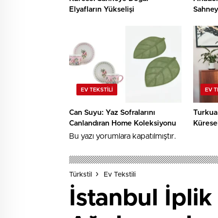
Elyafların Yükselişi
Sahney
EV TEKSTILI
EV T
Can Suyu: Yaz Sofralarını
Turkua
Canlandıran Home Koleksiyonu
Kürese
Bu yazı yorumlara kapatılmıştır.
Türkstil
Ev Tekstili
İstanbul İpli