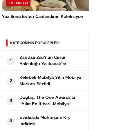
EV TEKSTILI
Yaz Sonu Evleri Canlandıran Koleksiyon
KATEGORİNİN POPÜLERLERİ
Zsa Zsa Zsu’nun Cesur
1
Yolculuğu Yalıkavak’ta
Büyüyor
Kelebek Mobilya Yılın Mobilya
2
Markası Seçildi
Doğtaş, The One Awards’ta
3
“Yılın En İtibarlı Mobilya
Markası” Seçildi
Evidea’da Muhteşem Kış
4
İndirimi