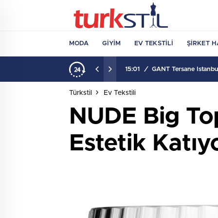
MODA
GIYIM
EV TEKSTILI
ŞIRKET H
15:01
/
GANT Tersane İstanbul
Türkstil
Ev Tekstili
NUDE Big Top
Estetik Katıy