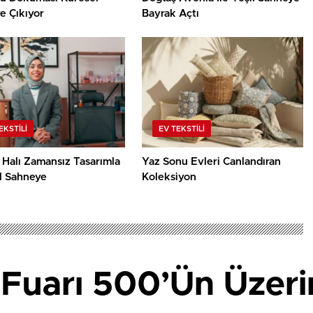
e Çıkıyor
Bayrak Açtı
EKSTILI
EV TEKSTILI
 Halı Zamansız Tasarımla
Yaz Sonu Evleri Canlandıran
l Sahneye
Koleksiyon
k Fuarı 500’Ün Üzer