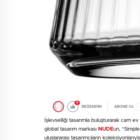
0
BEĞENDİM
ABONE OL
İşlevselliği tasarımla buluşturarak cam ev
global tasarım markası
NUDE
un, “Simple 
uluslararası tasarımcıların koleksiyonlar