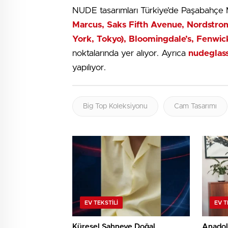
NUDE tasarımları Türkiye’de Paşabahçe Ma
Marcus, Saks Fifth Avenue, Nordstr
York, Tokyo), Bloomingdale’s, Fenwi
noktalarında yer alıyor. Ayrıca
nudeglas
yapılıyor.
Big Top Koleksiyonu
Cam Tasarımı
EV TEKSTILI
EV T
Küresel Sahneye Doğal
Anadol