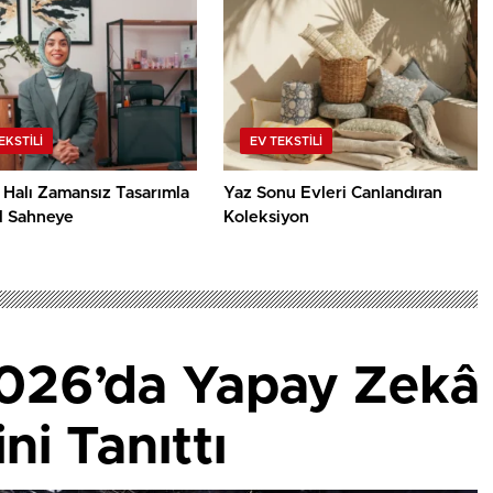
EKSTILI
EV TEKSTILI
 Halı Zamansız Tasarımla
Yaz Sonu Evleri Canlandıran
l Sahneye
Koleksiyon
26’da Yapay Zekâ 
ini Tanıttı