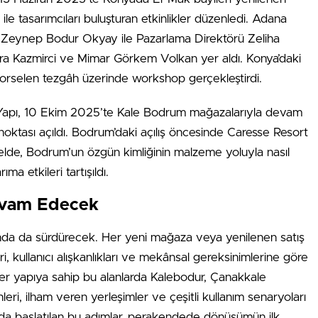
ile tasarımcıları buluşturan etkinlikler düzenledi. Adana
u Zeynep Bodur Okyay ile Pazarlama Direktörü Zeliha
Esra Kazmirci ve Mimar Görkem Volkan yer aldı. Konya’daki
 porselen tezgâh üzerinde workshop gerçekleştirdi.
apı, 10 Ekim 2025’te Kale Bodrum mağazalarıyla devam
 noktası açıldı. Bodrum’daki açılış öncesinde Caresse Resort
de, Bodrum’un özgün kimliğinin malzeme yoluyla nasıl
a etkileri tartışıldı.
evam Edecek
nda da sürdürecek. Her yeni mağaza veya yenilenen satış
, kullanıcı alışkanlıkları ve mekânsal gereksinimlerine göre
ler yapıya sahip bu alanlarda Kalebodur, Çanakkale
eri, ilham veren yerleşimler ve çeşitli kullanım senaryoları
nda başlatılan bu adımlar, perakendede dönüşümün ilk