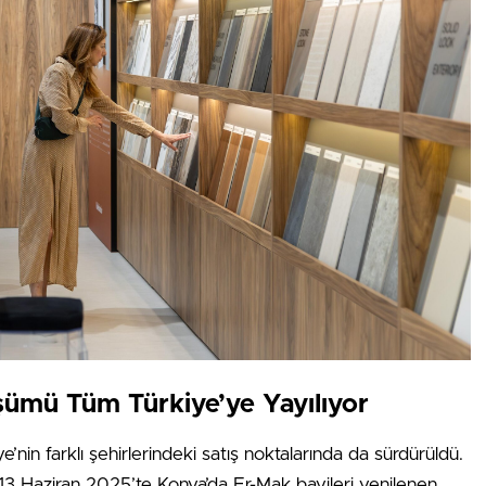
ümü Tüm Türkiye’ye Yayılıyor
’nin farklı şehirlerindeki satış noktalarında da sürdürüldü.
13 Haziran 2025’te Konya’da Er-Mak bayileri yenilenen