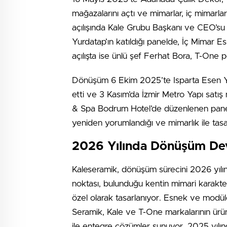
mağazalarını açtı ve mimarlar, iç mimarlar 
açılışında Kale Grubu Başkanı ve CEO’s
Yurdatap’ın katıldığı panelde, İç Mimar 
açılışta ise ünlü şef Ferhat Bora, T-One
Dönüşüm 6 Ekim 2025’te Isparta Esen Y
etti ve 3 Kasım’da İzmir Metro Yapı satış
& Spa Bodrum Hotel’de düzenlenen panel
yeniden yorumlandığı ve mimarlık ile tasarım
2026 Yılında Dönüşüm D
Kaleseramik, dönüşüm sürecini 2026 yılı
noktası, bulunduğu kentin mimari karakteri
özel olarak tasarlanıyor. Esnek ve modü
Seramik, Kale ve T-One markalarının ürünl
ile entegre çözümler sunuyor. 2025 yılı