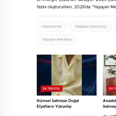
fazını oluştururken, 2026’da “Yaşayan Mek
Kaleseramik
Mağaza Dönüşümü
Yaşayan Mekânlar
EV TEKSTILI
EV T
Küresel Sahneye Doğal
Anadol
Elyafların Yükselişi
Sahney