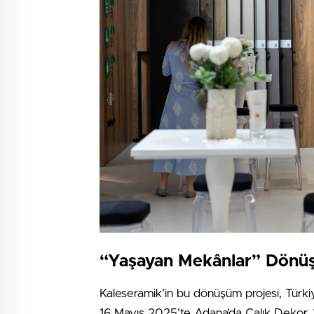
“Yaşayan Mekânlar” Dönüş
Kaleseramik’in bu dönüşüm projesi, Türkiye
16 Mayıs 2025’te Adana’da Çalık Dekor, 