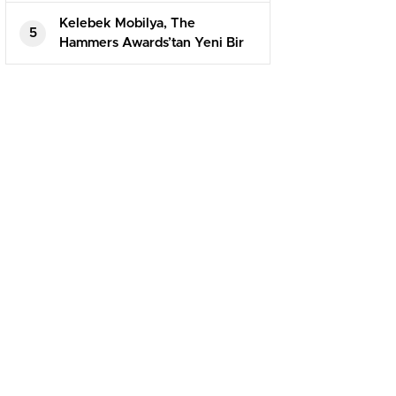
Kelebek Mobilya, The
5
Hammers Awards’tan Yeni Bir
Ödülle Dönüyor