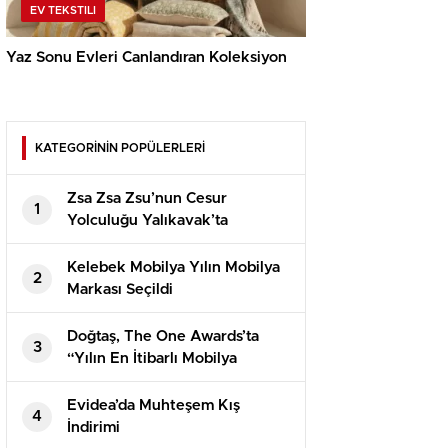
EV TEKSTILI
Yaz Sonu Evleri Canlandıran Koleksiyon
KATEGORİNİN POPÜLERLERİ
Zsa Zsa Zsu’nun Cesur
1
Yolculuğu Yalıkavak’ta
Büyüyor
Kelebek Mobilya Yılın Mobilya
2
Markası Seçildi
Doğtaş, The One Awards’ta
3
“Yılın En İtibarlı Mobilya
Markası” Seçildi
Evidea’da Muhteşem Kış
4
İndirimi