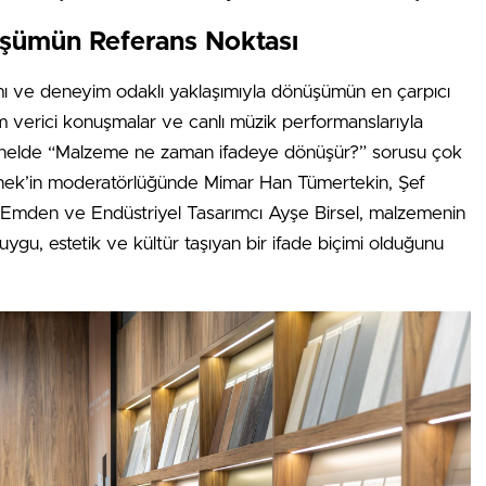
üşümün Referans Noktası
ımı ve deneyim odaklı yaklaşımıyla dönüşümün en çarpıcı
ham verici konuşmalar ve canlı müzik performanslarıyla
n panelde “Malzeme ne zaman ifadeye dönüşür?” sorusu çok
ay Örnek’in moderatörlüğünde Mimar Han Tümertekin, Şef
l Emden ve Endüstriyel Tasarımcı Ayşe Birsel, malzemenin
gu, estetik ve kültür taşıyan bir ifade biçimi olduğunu