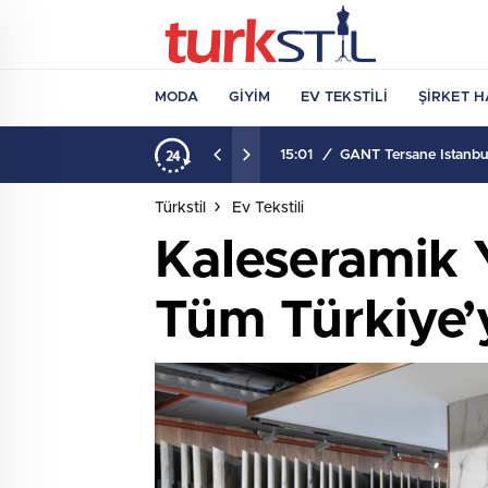
MODA
GIYIM
EV TEKSTILI
ŞIRKET H
15:01
/
GANT Tersane İstanbul
Türkstil
Ev Tekstili
Kaleseramik
Tüm Türkiye’