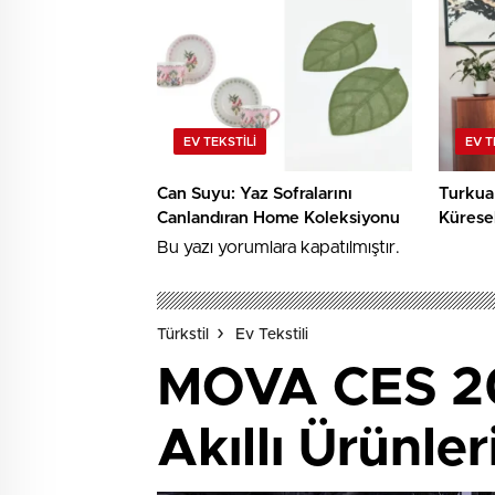
EV TEKSTILI
EV T
Can Suyu: Yaz Sofralarını
Turkua
Canlandıran Home Koleksiyonu
Kürese
Bu yazı yorumlara kapatılmıştır.
Türkstil
Ev Tekstili
MOVA CES 20
Akıllı Ürünler