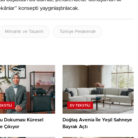
ânlar” konsepti yaygınlaştırılacak.
Mimarlık ve Tasarım
Türkiye Perakende
EKSTILI
EV TEKSTILI
u Dokuması Küresel
Doğtaş Avenia İle Yeşil Sahneye
e Çıkıyor
Bayrak Açtı