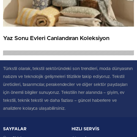
Yaz Sonu Evleri Canlandıran Koleksiyon
Türkstil olarak, tekstil sektöründeki son trendleri, moda dünyasının
nabzını ve teknolojik gelişmeleri titizlikle takip ediyoruz. Tekstil
üreticileri, tasarımcılar, perakendeciler ve diğer sektör paydaşları
için önemli bilgiler sunuyoruz. Tekstilin her alanında – giyim, ev
tekstili, teknik tekstil ve daha fazlası – güncel haberlere ve
analizlere kolayca ulaşabilirsiniz.
SAYFALAR
HIZLI SERVİS