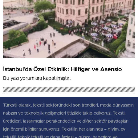
İstanbul’da Özel Etkinlik: Hilfiger ve Asensio
Bu yazı yorumlara kapatılmıştır.
Türkstil olarak, tekstil sektöründeki son trendleri, moda dünyasının
nabzını ve teknolojik gelişmeleri titizlikle takip ediyoruz. Tekstil
üreticileri, tasarımcılar, perakendeciler ve diğer sektör paydaşları
için önemli bilgiler sunuyoruz. Tekstilin her alanında – giyim, ev
tekstili, teknik tekstil ve daha fazlası – güncel haberlere ve