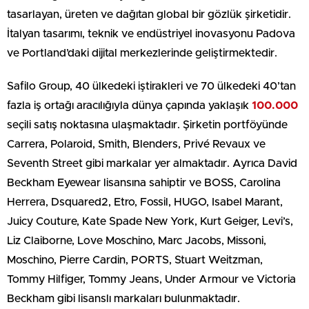
tasarlayan, üreten ve dağıtan global bir gözlük şirketidir.
İtalyan tasarımı, teknik ve endüstriyel inovasyonu Padova
ve Portland’daki dijital merkezlerinde geliştirmektedir.
Safilo Group, 40 ülkedeki iştirakleri ve 70 ülkedeki 40’tan
fazla iş ortağı aracılığıyla dünya çapında yaklaşık
100.000
seçili satış noktasına ulaşmaktadır. Şirketin portföyünde
Carrera, Polaroid, Smith, Blenders, Privé Revaux ve
Seventh Street gibi markalar yer almaktadır. Ayrıca David
Beckham Eyewear lisansına sahiptir ve BOSS, Carolina
Herrera, Dsquared2, Etro, Fossil, HUGO, Isabel Marant,
Juicy Couture, Kate Spade New York, Kurt Geiger, Levi’s,
Liz Claiborne, Love Moschino, Marc Jacobs, Missoni,
Moschino, Pierre Cardin, PORTS, Stuart Weitzman,
Tommy Hilfiger, Tommy Jeans, Under Armour ve Victoria
Beckham gibi lisanslı markaları bulunmaktadır.