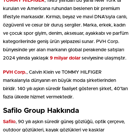
TOMMY HILFIGER
, 1985 yılından bu yana New York’ta
kurulan ve Americana ruhundan beslenen bir premium
lifestyle markasıdır. Kırmızı, beyaz ve mavi DNA’sıyla canlı,
özgüvenli ve cesur bir duruş sergiler. Marka, erkek, kadın
ve çocuk spor giyim, denim, aksesuar, ayakkabı ve parfüm
kategorilerinde geniş ürün yelpazesi sunar. PVH Corp.
bünyesinde yer alan markanın global perakende satışları
2024 yılında yaklaşık
9 milyar dolar
seviyesine ulaşmıştır.
PVH Corp.
, Calvin Klein ve TOMMY HILFIGER
markalarıyla dünyanın en büyük moda şirketlerinden
biridir. 140 yılı aşkın süredir faaliyet gösteren şirket, 40’tan
fazla ülkede hizmet vermektedir.
Safilo Group Hakkında
Safilo
, 90 yılı aşkın süredir güneş gözlüğü, optik çerçeve,
outdoor gözlükleri, kayak gözlükleri ve kasklar