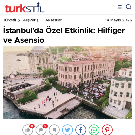
14 Mayıs 2026
Türkstil
Alışveriş
Aksesuar
İstanbul’da Özel Etkinlik: Hilfiger
ve Asensio
0
0