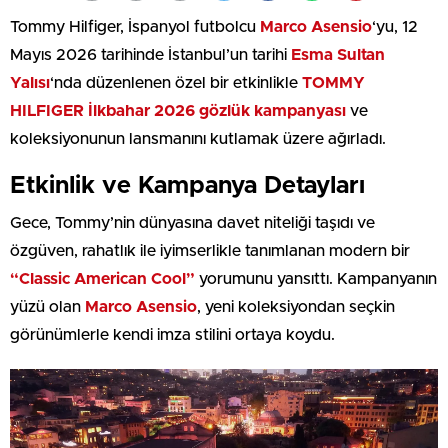
Tommy Hilfiger, İspanyol futbolcu
Marco Asensio
‘yu, 12
Mayıs 2026 tarihinde İstanbul’un tarihi
Esma Sultan
Yalısı
‘nda düzenlenen özel bir etkinlikle
TOMMY
HILFIGER İlkbahar 2026 gözlük kampanyası
ve
koleksiyonunun lansmanını kutlamak üzere ağırladı.
Etkinlik ve Kampanya Detayları
Gece, Tommy’nin dünyasına davet niteliği taşıdı ve
özgüven, rahatlık ile iyimserlikle tanımlanan modern bir
“Classic American Cool”
yorumunu yansıttı. Kampanyanın
yüzü olan
Marco Asensio
, yeni koleksiyondan seçkin
görünümlerle kendi imza stilini ortaya koydu.