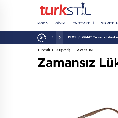
MODA
GIYIM
EV TEKSTILI
ŞIRKET H
15:01
/
GANT Tersane İstanbul
Türkstil
Alışveriş
Aksesuar
Zamansız Lü