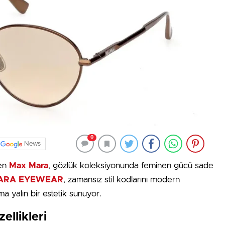
0
News
den
Max Mara
, gözlük koleksiyonunda feminen gücü sade
ARA EYEWEAR
, zamansız stil kodlarını modern
a yalın bir estetik sunuyor.
llikleri