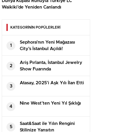
Dünya Kupası Ruhuyla Türkiye LC
Waikiki’de Yeniden Canlandı
KATEGORİNİN POPÜLERLERİ
Sephora’nın Yeni Mağazası
1
City’s İstanbul Açıldı!
Ariş Pırlanta, İstanbul Jewelry
2
Show Fuarında
Atasay, 2025’i Aşk Yılı İlan Etti
3
Nine West’ten Yeni Yıl Şıklığı
4
Saat&Saat ile Yılın Rengini
5
Stilinize Yansıtın