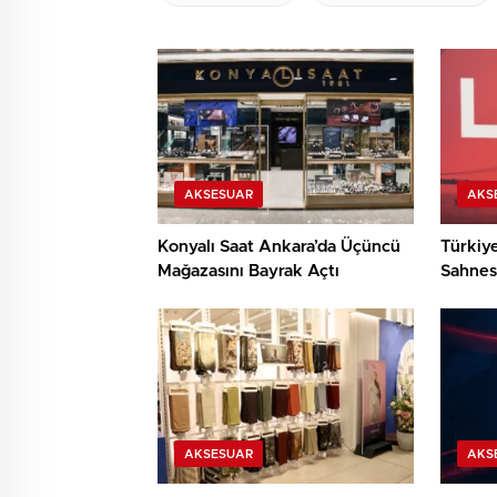
AKSESUAR
AKS
Konyalı Saat Ankara’da Üçüncü
Türkiy
Mağazasını Bayrak Açtı
Sahnes
AKSESUAR
AKS