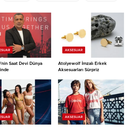
ESUAR
AKSESUAR
e’nin Saat Devi Dünya
Atolyewolf İmzalı Erkek
inde
Aksesuarları Sürpriz
ESUAR
AKSESUAR