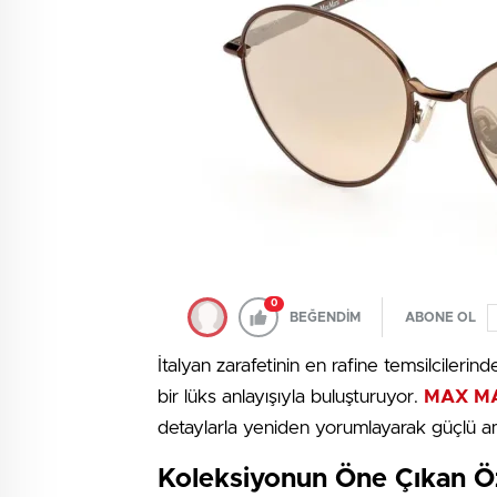
0
BEĞENDİM
ABONE OL
İtalyan zarafetinin en rafine temsilcilerin
bir lüks anlayışıyla buluşturuyor.
MAX M
detaylarla yeniden yorumlayarak güçlü am
Koleksiyonun Öne Çıkan Öze