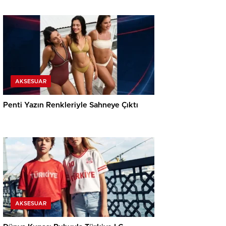
AKSESUAR
Penti Yazın Renkleriyle Sahneye Çıktı
AKSESUAR