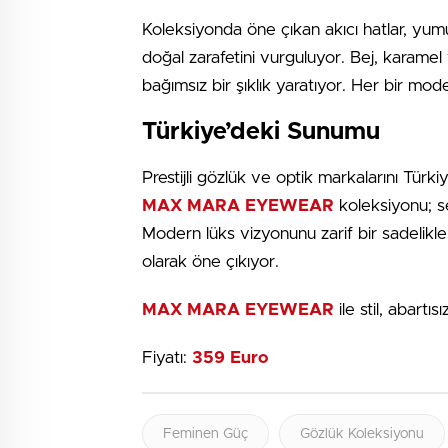
Koleksiyonda öne çıkan akıcı hatlar, yumuş
doğal zarafetini vurguluyor. Bej, karamel 
bağımsız bir şıklık yaratıyor. Her bir mod
Türkiye’deki Sunumu
Prestijli gözlük ve optik markalarını Türki
MAX MARA EYEWEAR
koleksiyonu; se
Modern lüks vizyonunu zarif bir sadelikle 
olarak öne çıkıyor.
MAX MARA EYEWEAR
ile stil, abart
Fiyatı:
359 Euro
Feminen Güç
Gözlük Koleksiyonu