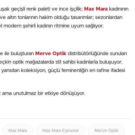
ak geçişli renk paleti ve ince işçilik;
Max Mara
kadınının
ve altın tonlarının hakim olduğu tasarımlar; sezonlardan
el modern şehirli kadının ritmine uyum sağlıyor.
ye ile buluşturan
Merve Optik
distribütörlüğünde sunulan
çkin optik mağazalarda stil sahibi kadınlarla buluşuyor.
yansıtan koleksiyon, güçlü feminenliğin en rafine ifadesi
ısız ama unutulmaz bir etkiye dönüşüyor.
Max Mara
Max Mara Eyewear
Merve Optik