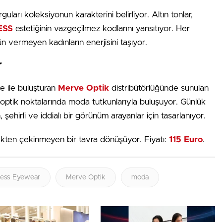
guları koleksiyonun karakterini belirliyor. Altın tonlar,
ESS
estetiğinin vazgeçilmez kodlarını yansıtıyor. Her
 vermeyen kadınların enerjisini taşıyor.
r
ye ile buluşturan
Merve Optik
distribütörlüğünde sunulan
optik noktalarında moda tutkunlarıyla buluşuyor. Günlük
 şehirli ve iddialı bir görünüm arayanlar için tasarlanıyor.
mekten çekinmeyen bir tavra dönüşüyor. Fiyatı:
115 Euro
.
ess Eyewear
Merve Optik
moda