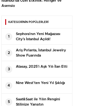
İstanbul’da Özel Etkinlik: Hilfiger ve
Asensio
KATEGORİNİN POPÜLERLERİ
Sephora’nın Yeni Mağazası
1
City’s İstanbul Açıldı!
Ariş Pırlanta, İstanbul Jewelry
2
Show Fuarında
Atasay, 2025’i Aşk Yılı İlan Etti
3
Nine West’ten Yeni Yıl Şıklığı
4
Saat&Saat ile Yılın Rengini
5
Stilinize Yansıtın