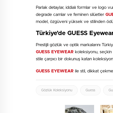
Parlak detaylar, iddialı formlar ve logo vur
degrade camlar ve feminen silüetler
GU
model, özgüveni yüksek ve stilinden ödün
Türkiye’de GUESS Eyewea
Prestijli gözlük ve optik markalarını Türki
GUESS EYEWEAR
koleksiyonu, seçkin 
stile çarpıcı bir dokunuş katan koleksiyon,
GUESS EYEWEAR
ile stil, dikkat çek
Gözlük Koleksiyonu
Guess
Gu