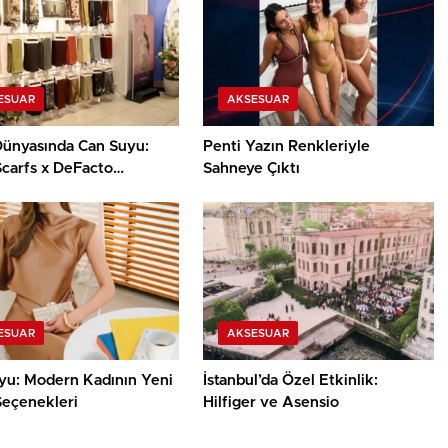
ESUAR
AKSESUAR
ünyasında Can Suyu:
Penti Yazın Renkleriyle
Scarfs x DeFacto
Sahneye Çıktı
iyonu
ESUAR
AKSESUAR
yu: Modern Kadının Yeni
İstanbul’da Özel Etkinlik:
Seçenekleri
Hilfiger ve Asensio