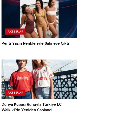
AKSESUAR
Penti Yazın Renkleriyle Sahneye Çıktı
AKSESUAR
Dünya Kupası Ruhuyla Türkiye LC
Waikiki’de Yeniden Canlandı