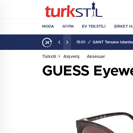
MODA
GIYIM
EV TEKSTILI
ŞIRKET H
15:01
/
GANT Tersane İstanbul
Türkstil
Alışveriş
Aksesuar
GUESS Eyewear