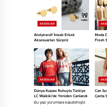
AKSESUAR
AKS
Atolyewolf İmzalı Erkek
Moda D
Aksesuarları Sürpriz
Fresh 
Koleks
AKSESUAR
AKS
Dünya Kupası Ruhuyla Türkiye
Can Su
LC Waikiki’de Yeniden Canlandı
Çanta 
Bu yazı yorumlara kapatılmıştır.