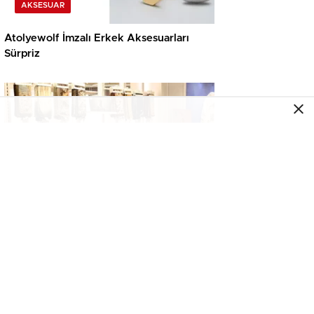
AKSESUAR
Atolyewolf İmzalı Erkek Aksesuarları
Sürpriz
AKSESUAR
Moda Dünyasında Can Suyu: Fresh Scarfs
x DeFacto Koleksiyonu