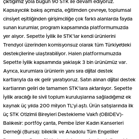
çıktığımız yola bugün 90 STK ile devam ediyoruz.
Kapsayıcılık bakış açımızla, eğitimden çevreye, toplumsal
cinsiyet eşitliğinden girişimciliğe çok farklı alanlarda fayda
sunan kurumlar, program kapsamında platformumuzda
yer alıyor. Sepette İyilik ile STK’lar kendi ürünlerini
Trendyol üzerinden komisyonsuz olarak tüm Türkiye’deki
destekçilerine ulaştırabiliyor. Halen platformumuzda
Sepette İyilik kapsamında yaklaşık 3 bin ürünümüz var.
Ayrıca, kurumlara ürünlerin yanı sıra dijital destek
kartlarıyla da ek gelir yaratıyoruz. Satın alınan dijital destek
kartlarının geliri de tamamen STK’lara aktarılıyor. Sepette
İyilik aracılığı ile sivil toplum kuruluşlarına sağladığımız ek
kaynak üç yılda 200 milyon TL’yi aştı. Ürün satışlarında ilk
üç STK Otizimli Bireyleri Destekleme Vakfı (OBIDEV)-
Balıkesir: portföy çanta, Pembe İzler Kadın Kanserleri
Derneği (Bursa): bileklik ve Anadolu Tüm Engelliler