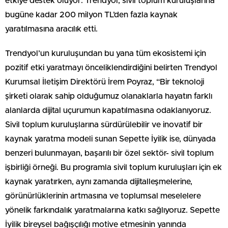
etkiye destek oluyor. Trendyol, sivil toplum kuruluşlarına
bugüne kadar 200 milyon TL’den fazla kaynak
yaratılmasına aracılık etti.
Trendyol’un kuruluşundan bu yana tüm ekosistemi için
pozitif etki yaratmayı önceliklendirdiğini belirten Trendyol
Kurumsal İletişim Direktörü İrem Poyraz, “Bir teknoloji
şirketi olarak sahip olduğumuz olanaklarla hayatın farklı
alanlarda dijital uçurumun kapatılmasına odaklanıyoruz.
Sivil toplum kuruluşlarına sürdürülebilir ve inovatif bir
kaynak yaratma modeli sunan Sepette İyilik ise, dünyada
benzeri bulunmayan, başarılı bir özel sektör- sivil toplum
işbirliği örneği. Bu programla sivil toplum kuruluşları için ek
kaynak yaratırken, aynı zamanda dijitalleşmelerine,
görünürlüklerinin artmasına ve toplumsal meselelere
yönelik farkındalık yaratmalarına katkı sağlıyoruz. Sepette
İyilik bireysel bağışçılığı motive etmesinin yanında