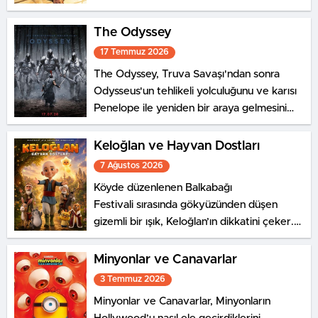
kimsenin gerçek kimliğini bilmediği New
York sokaklarında tek başına suçla
The Odyssey
savaşırken, yaşamaya başladığı fiziksel
17 Temmuz 2026
değişimle boğuşmasını anlatıyor.
The Odyssey, Truva Savaşı'ndan sonra
Odysseus'un tehlikeli yolculuğunu ve karısı
Penelope ile yeniden bir araya gelmesini
konu ediyor.
Keloğlan ve Hayvan Dostları
7 Ağustos 2026
Köyde düzenlenen Balkabağı
Festivali sırasında gökyüzünden düşen
gizemli bir ışık, Keloğlan’ın dikkatini çeker.
Aynı olağanüstü olaya, Hayvanlar
Şatosu’nda yaşayan Tombik
Minyonlar ve Canavarlar
Tekir ve Civciv de tanıklık eder.
3 Temmuz 2026
Minyonlar ve Canavarlar, Minyonların