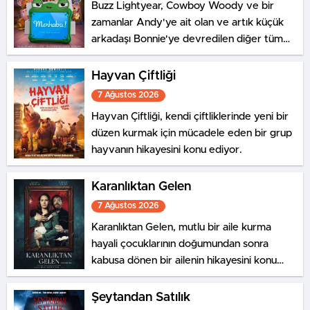
Buzz Lightyear, Cowboy Woody ve bir
zamanlar Andy'ye ait olan ve artık küçük
arkadaşı Bonnie'ye devredilen diğer tüm
oyuncaklar geri döndü ve yeni bir macera
başlıyor.
Hayvan Çiftliği
7 Ağustos 2026
Hayvan Çiftliği, kendi çiftliklerinde yeni bir
düzen kurmak için mücadele eden bir grup
hayvanın hikayesini konu ediyor.
Karanlıktan Gelen
7 Ağustos 2026
Karanlıktan Gelen, mutlu bir aile kurma
hayali çocuklarının doğumundan sonra
kabusa dönen bir ailenin hikayesini konu
ediyor.
Şeytandan Satılık