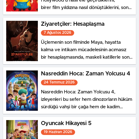
Hollywood’u nasıl ele geçirdiklerini,
birer film yıldızına nasıl dönüştüklerini, sonra
her şeyi nasıl berbat ettiklerini ve dünyaya
canavarlar salarak kaosa
Ziyaretçiler: Hesaplaşma
sürüklediklerini anlatan gürültülü ve
7 Ağustos 2026
eğlence dolu bir serüven…
Üçlemenin son filminde Maya, hayatta
kalma ve intikam mücadelesinin acımasız
bir hesaplaşmasında, maskeli katillerle son
bir kez karşı karşıya geliyor.
Nasreddin Hoca: Zaman Yolcusu 4
24 Temmuz 2026
Nasreddin Hoca: Zaman Yolcusu 4,
izleyenleri bu sefer hem dinozorların hüküm
sürdüğü vahşi bir çağa hem de kadim
medeniyetlerin gizemli dünyasına
götürüyor.
Oyuncak Hikayesi 5
19 Haziran 2026