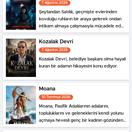
7 Ağustos 2026
Şeytandan Satılık, geçmişte evlerinden
kovduğu ruhların bir araya gelerek ondan
intikam almaya çalışmasıyla mücadele eden
bir şeytan kovucunun hikayesini konu
ediyor.
Kozalak Devri
7 Ağustos 2026
Kozalak Devri, belediye başkanı olma hayali
kuran bir adamın hikayesini konu ediyor.
Moana
10 Temmuz 2026
Moana, Pasifik Adalılarının adalarını,
topluluklarını ve geleneklerini kendi yolunu
açmaya hevesli genç bir kadının gözünden
anlatıyor.