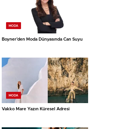
MODA
Boyner’den Moda Dünyasında Can Suyu
MODA
Vakko Mare Yazın Küresel Adresi