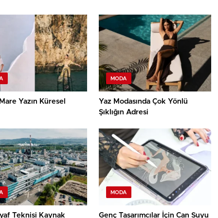
A
MODA
Mare Yazın Küresel
Yaz Modasında Çok Yönlü
Şıklığın Adresi
A
MODA
lyaf Teknisi Kaynak
Genç Tasarımcılar İçin Can Suyu