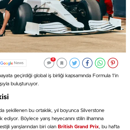
0
News
yata geçirdiği global iş birliği kapsamında Formula 1’in
ışıyla buluşturuyor.
isi
a şekillenen bu ortaklık, yıl boyunca Silverstone
 ediyor. Böylece yarış heyecanını stilin ilhamına
ijli yarışlarından biri olan
British Grand Prix
, bu hafta