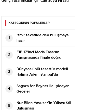
Genç Tasarımcılar İçin Can Suyu Fırsatı
KATEGORİNİN POPÜLERLERİ
İzmir tekstilde dev buluşmaya
1
hazır
EİB 17’inci Moda Tasarım
2
Yarışmasında finale doğru
Dünyaca ünlü tesettür modeli
3
Halima Aden İstanbul’da
podyuma çıktı
Sagaza for Boyner ile Işıldayan
4
Geceler
Nur Bilen Yavuzer’in Yılbaşı Stil
5
Buluşması