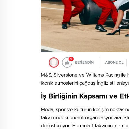
0
BEĞENDİM
ABONE OL
M&S, Silverstone ve Williams Racing ile ha
ikonik atmosferini çağdaş İngiliz stil anlay
İş Birliğinin Kapsamı ve Etk
Moda, spor ve kültürün kesişim noktasınd
takvimindeki önemli organizasyonlara eşlik
dönüştürüyor. Formula 1 takviminin en prest