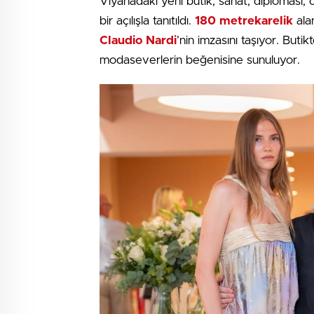
Viyana’daki yeni butik, sanat, diplomasi,
bir açılışla tanıtıldı.
180 metrekarelik
ala
Claudio Nardi
’nin imzasını taşıyor. Butik
modaseverlerin beğenisine sunuluyor.