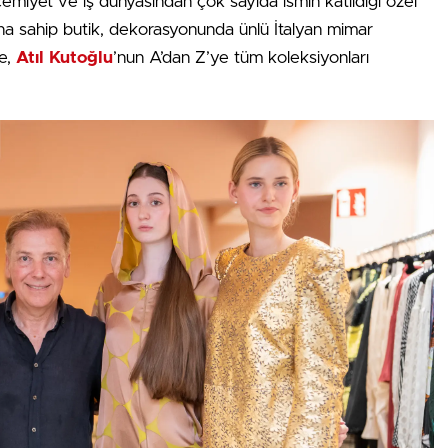
 cemiyet ve iş dünyasından çok sayıda ismin katıldığı özel
na sahip butik, dekorasyonunda ünlü İtalyan mimar
te,
Atıl Kutoğlu
’nun A’dan Z’ye tüm koleksiyonları