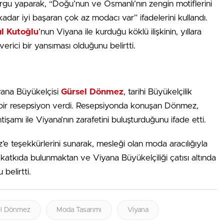
rgu yaparak, “Doğu’nun ve Osmanlı’nın zengin motiflerini
kadar iyi başaran çok az modacı var” ifadelerini kullandı.
ıl Kutoğlu
’nun Viyana ile kurduğu köklü ilişkinin, yıllara
erici bir yansıması olduğunu belirtti.
Viyana Büyükelçisi
Gürsel Dönmez
, tarihi Büyükelçilik
bir resepsiyon verdi. Resepsiyonda konuşan Dönmez,
işamı ile Viyana’nın zarafetini buluşturduğunu ifade etti.
e teşekkürlerini sunarak, mesleği olan moda aracılığıyla
katkıda bulunmaktan ve Viyana Büyükelçiliği çatısı altında
belirtti.
el Dönmez
Moda Tasarımı
Viyana