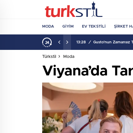
MODA
GIYIM
EV TEKSTILI
ŞIRKET H
13:28
/
Gusto’nun Zamansız Ta
Türkstil
Moda
Viyana’da Tar