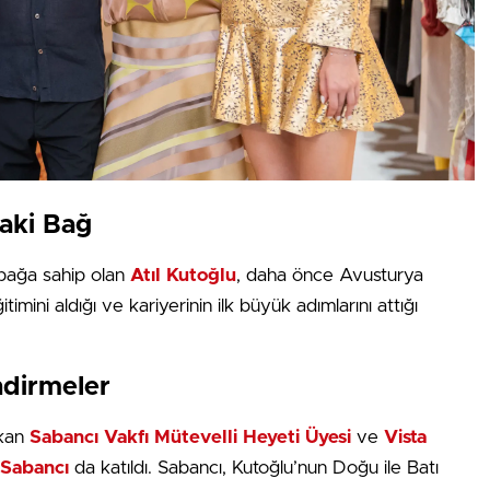
aki Bağ
 bağa sahip olan
Atıl Kutoğlu
, daha önce Avusturya
timini aldığı ve kariyerinin ilk büyük adımlarını attığı
ndirmeler
ıkan
Sabancı Vakfı Mütevelli Heyeti Üyesi
ve
Vista
 Sabancı
da katıldı. Sabancı, Kutoğlu’nun Doğu ile Batı