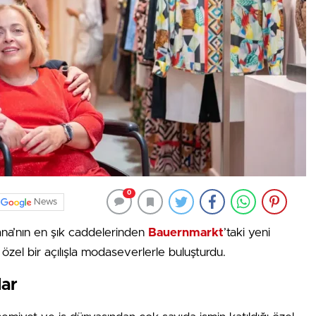
0
News
ana’nın en şık caddelerinden
Bauernmarkt
’taki yeni
 özel bir açılışla modaseverlerle buluşturdu.
lar