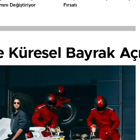
mını Değiştiriyor
Fırsatı
de Küresel Bayrak Açı