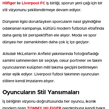
Hilfiger
ile
Liverpool FC
iş birliği, sporun yeni çağı için bir
stil vizyonunu şekillendirmeye devam ediyor.
Dünyanın ilgisi doruktayken sporcuların nasıl giyindiğine
odaklanan kampanya, kültürü modern futbolun etrafında
daha geniş bir perspektiften ele alıyor. Moda ve spor
dünyası her zamankinden daha çok iç içe geçiyor.
Alisdair McLellan’ın Anfield yakınlarında fotoğrafladığı
samimi sahnelerden bir seçkiye, cesur portreler ve takım
oyuncularının kulüpten milli takıma geçişini betimleyen
anlar eşlik ediyor. Liverpool futbol takımının oyuncuları
stillere kendi imzalarını atıyor.
Oyuncuların Stil Yansımaları
İş birliğinin vizyonu doğrultusunda her oyuncu, ikonik
modern prep
TOMMY HILFIGER
gardırobuna kendi bakış