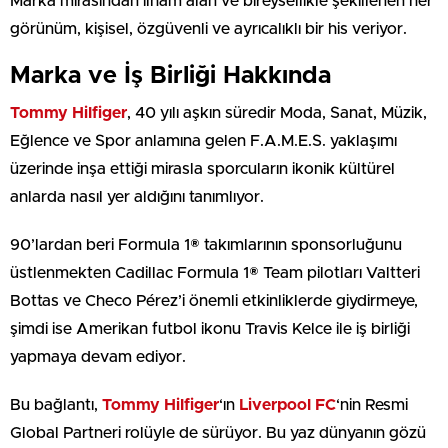
Marka mirasından ilham alan ve bireysellikle şekillenen her
görünüm, kişisel, özgüvenli ve ayrıcalıklı bir his veriyor.
Marka ve İş Birliği Hakkında
Tommy Hilfiger
, 40 yılı aşkın süredir Moda, Sanat, Müzik,
Eğlence ve Spor anlamına gelen F.A.M.E.S. yaklaşımı
üzerinde inşa ettiği mirasla sporcuların ikonik kültürel
anlarda nasıl yer aldığını tanımlıyor.
90’lardan beri Formula 1® takımlarının sponsorluğunu
üstlenmekten Cadillac Formula 1® Team pilotları Valtteri
Bottas ve Checo Pérez’i önemli etkinliklerde giydirmeye,
şimdi ise Amerikan futbol ikonu Travis Kelce ile iş birliği
yapmaya devam ediyor.
Bu bağlantı,
Tommy Hilfiger
‘ın
Liverpool FC
‘nin Resmi
Global Partneri rolüyle de sürüyor. Bu yaz dünyanın gözü