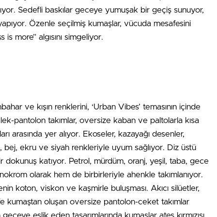
tıyor. Sedefli baskılar geceye yumuşak bir geçiş sunuyor,
nu yapıyor. Özenle seçilmiş kumaşlar, vücuda mesafesini
 is more” algısını simgeliyor.
bahar ve kışın renklerini, ‘Urban Vibes’ temasının içinde
elek-pantolon takımlar, oversize kaban ve paltolarla kısa
rı arasında yer alıyor. Ekoseler, kazayağı desenler,
e, bej, ekru ve siyah renkleriyle uyum sağlıyor. Diz üstü
bir dokunuş katıyor. Petrol, mürdüm, oranj, yeşil, taba, gece
onokrom olarak hem de birbirleriyle ahenkle takımlanıyor.
in koton, viskon ve kaşmirle buluşması. Akıcı silüetler,
dife kumaştan oluşan oversize pantolon-ceket takımlar
n geceye eşlik eden tasarımlarında kumaşlar ateş kırmızısı,