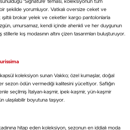
 sunulduğu ‘Signature’ teması, koleksiyonun tüm
ı bir şekilde yorumluyor. Vatkalı oversize ceket ve
 ışıltılı brokar yelek ve ceketler kargo pantolonlarla
r. Özgün, umursamaz, kendi içinde ahenkli ve her duygunun
ş stillerle kış modasının altını çizen tasarımları buluşturuyor.
Purissima
 kapsül koleksiyon sunan Vakko; özel kumaşlar, doğal
er sezon ödün vermediği kalitesini yüceltiyor. Saflığın
nle seçilmiş İtalyan-kaşmir, ipek-kaşmir, yün-kaşmir
n ulaşılabilir boyutuna taşıyor.
kadınına hitap eden koleksiyon, sezonun en iddialı moda