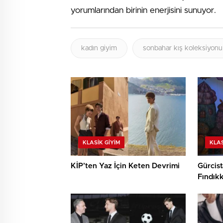
yorumlarından birinin enerjisini sunuyor.
kadın giyim
sonbahar kış koleksiyonu
KLASIK GIYIM
KLAS
KİP’ten Yaz İçin Keten Devrimi
Gürcist
Fındıkk
Türkiye