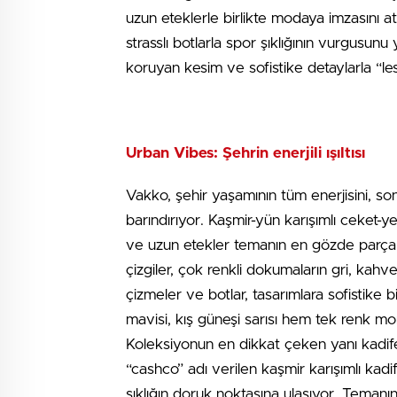
uzun eteklerle birlikte modaya imzasını a
strasslı botlarla spor şıklığının vurgusu
koruyan kesim ve sofistike detaylarla “less
Urban Vibes: Şehrin enerjili ışıltısı
Vakko, şehir yaşamının tüm enerjisini, son
barındırıyor. Kaşmir-yün karışımlı ceket-y
ve uzun etekler temanın en gözde parçala
çizgiler, çok renkli dokumaların gri, kahv
çizmeler ve botlar, tasarımlara sofistike 
mavisi, kış güneşi sarısı hem tek renk m
Koleksiyonun en dikkat çeken yanı kadifen
“cashco” adı verilen kaşmir karışımlı ka
şıklığın doruk noktasına ulaşıyor. Temanı