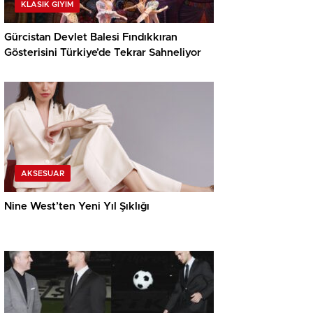
KLASIK GIYIM
Gürcistan Devlet Balesi Fındıkkıran
Gösterisini Türkiye’de Tekrar Sahneliyor
AKSESUAR
Nine West’ten Yeni Yıl Şıklığı