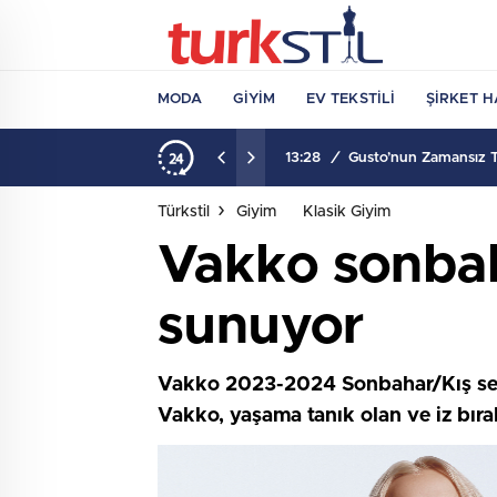
MODA
GIYIM
EV TEKSTILI
ŞIRKET H
13:28
/
Gusto’nun Zamansız Ta
Türkstil
Giyim
Klasik Giyim
Vakko sonbah
sunuyor
Vakko 2023-2024 Sonbahar/Kış sez
Vakko, yaşama tanık olan ve iz bıra