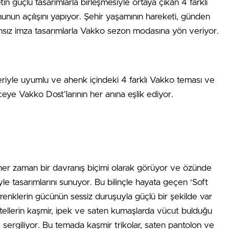
in güçlü tasarımlarla birleşmesiyle ortaya çıkan 4 farklı
un açılışını yapıyor. Şehir yaşamının hareketi, günden
mansız imza tasarımlarla Vakko sezon modasına yön veriyor.
iyle uyumlu ve ahenk içindeki 4 farklı Vakko teması ve
ye Vakko Dost’larının her anına eşlik ediyor.
 her zaman bir davranış biçimi olarak görüyor ve özünde
iyle tasarımlarını sunuyor. Bu bilinçle hayata geçen ‘Soft
enklerin gücünün sessiz duruşuyla güçlü bir şekilde var
stellerin kaşmir, ipek ve saten kumaşlarda vücut bulduğu
uş sergiliyor. Bu temada kaşmir trikolar, saten pantolon ve