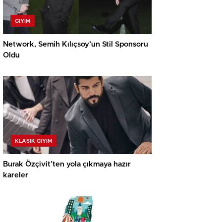
GIYIM
Network, Semih Kılıçsoy’un Stil Sponsoru
Oldu
KLASIK GIYIM
Burak Özçivit’ten yola çıkmaya hazır
kareler