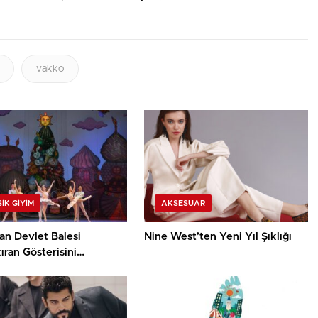
vakko
IK GIYIM
AKSESUAR
an Devlet Balesi
Nine West’ten Yeni Yıl Şıklığı
ıran Gösterisini
’de Tekrar Sahneliyor