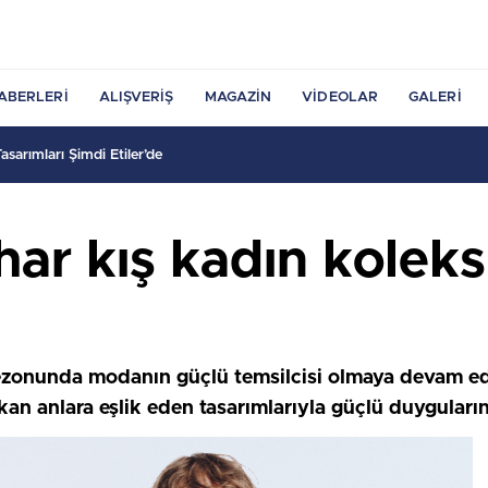
ABERLERI
ALIŞVERIŞ
MAGAZIN
VIDEOLAR
GALERI
sarımları Şimdi Etiler’de
ar kış kadın kolek
onunda modanın güçlü temsilcisi olmaya devam edi
kan anlara eşlik eden tasarımlarıyla güçlü duyguları