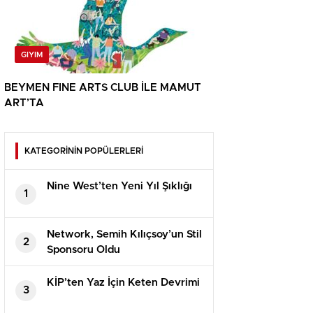
GIYIM
BEYMEN FINE ARTS CLUB İLE MAMUT
ART’TA
KATEGORİNİN POPÜLERLERİ
Nine West’ten Yeni Yıl Şıklığı
1
Network, Semih Kılıçsoy’un Stil
2
Sponsoru Oldu
KİP’ten Yaz İçin Keten Devrimi
3