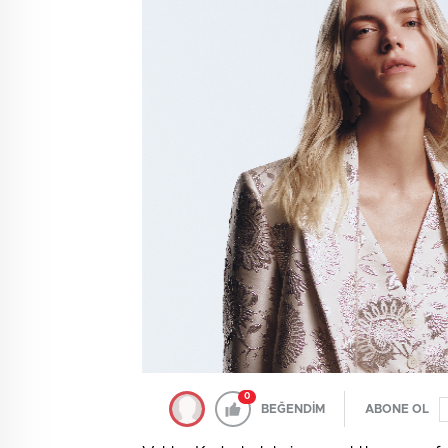
0
BEĞENDİM
ABONE OL