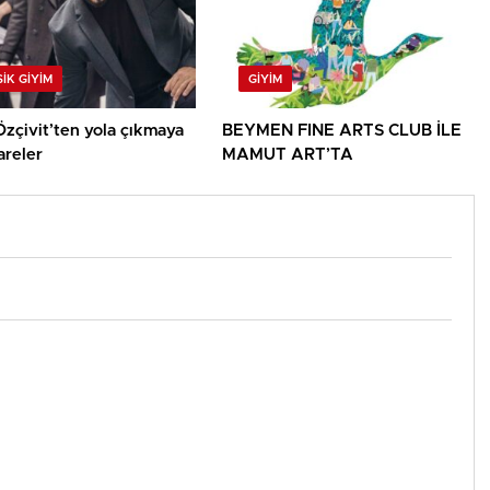
IK GIYIM
GIYIM
zçivit’ten yola çıkmaya
BEYMEN FINE ARTS CLUB İLE
areler
MAMUT ART’TA