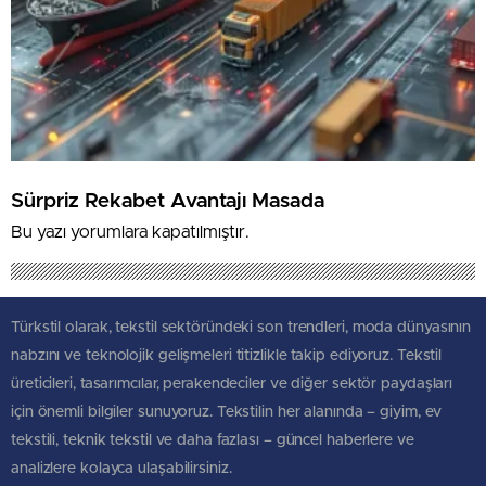
Sürpriz Rekabet Avantajı Masada
Bu yazı yorumlara kapatılmıştır.
Türkstil olarak, tekstil sektöründeki son trendleri, moda dünyasının
nabzını ve teknolojik gelişmeleri titizlikle takip ediyoruz. Tekstil
üreticileri, tasarımcılar, perakendeciler ve diğer sektör paydaşları
için önemli bilgiler sunuyoruz. Tekstilin her alanında – giyim, ev
tekstili, teknik tekstil ve daha fazlası – güncel haberlere ve
analizlere kolayca ulaşabilirsiniz.