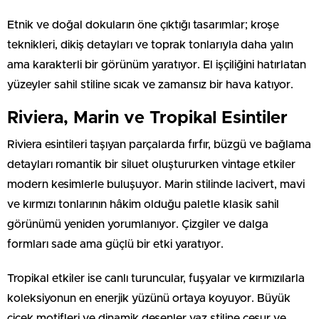
Etnik ve doğal dokuların öne çıktığı tasarımlar; kroşe
teknikleri, dikiş detayları ve toprak tonlarıyla daha yalın
ama karakterli bir görünüm yaratıyor. El işçiliğini hatırlatan
yüzeyler sahil stiline sıcak ve zamansız bir hava katıyor.
Riviera, Marin ve Tropikal Esintiler
Riviera esintileri taşıyan parçalarda fırfır, büzgü ve bağlama
detayları romantik bir siluet oluştururken vintage etkiler
modern kesimlerle buluşuyor. Marin stilinde lacivert, mavi
ve kırmızı tonlarının hâkim olduğu paletle klasik sahil
görünümü yeniden yorumlanıyor. Çizgiler ve dalga
formları sade ama güçlü bir etki yaratıyor.
Tropikal etkiler ise canlı turuncular, fuşyalar ve kırmızılarla
koleksiyonun en enerjik yüzünü ortaya koyuyor. Büyük
çiçek motifleri ve dinamik desenler yaz stiline cesur ve