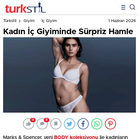
1 Haziran 2026
Türkstil
Giyim
İç Giyim
Kadın İç Giyiminde Sürpriz Hamle
0
0
Marks & Spencer, yeni
BODY koleksiyonu
ile kadınların