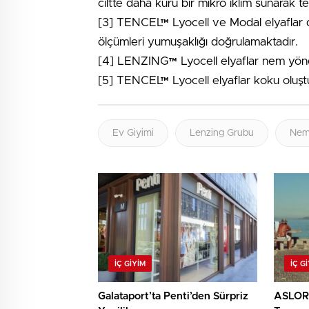
ciltte daha kuru bir mikro iklim sunarak te
[3] TENCEL™ Lyocell ve Modal elyaflar
ölçümleri yumuşaklığı doğrulamaktadır.
[4] LENZING™ Lyocell elyaflar nem yönet
[5] TENCEL™ Lyocell elyaflar koku oluştur
Ev Giyimi
Lenzing Grubu
Nem
İÇ GIYIM
İÇ G
Galataport’ta Penti’den Sürpriz
ASLORA