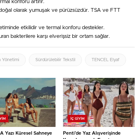
rmal konforu artırır.
 doğal olarak yumuşak ve pürüzsüzdür. TSA ve FTT
iminde etkilidir ve termal konforu destekler.
an bakterilere karşı elverişsiz bir ortam sağlar.
 Yönetimi
Sürdürülebilir Tekstil
TENCEL Elyaf
IYIM
İÇ GIYIM
 Yazı Küresel Sahneye
Penti’de Yaz Alışverişinde