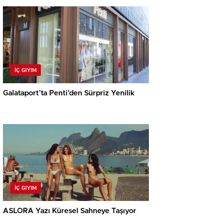
İÇ GIYIM
Galataport’ta Penti’den Sürpriz Yenilik
İÇ GIYIM
ASLORA Yazı Küresel Sahneye Taşıyor