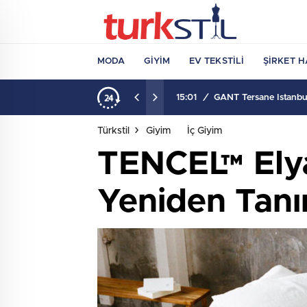
MODA
GIYIM
EV TEKSTILI
ŞIRKET H
15:01
/
GANT Tersane İstanbul
Türkstil
Giyim
İç Giyim
TENCEL™ Elya
Yeniden Tanı