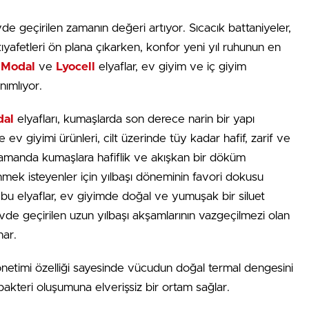
vde geçirilen zamanın değeri artıyor. Sıcacık battaniyeler,
yafetleri ön plana çıkarken, konfor yeni yıl ruhunun en
 Modal
ve
Lyocell
elyaflar, ev giyim ve iç giyim
nımlıyor.
al
elyafları, kumaşlarda son derece narin bir yapı
e ev giyimi ürünleri, cilt üzerinde tüy kadar hafif, zarif ve
ı zamanda kumaşlara hafiflik ve akışkan bir döküm
mek isteyenler için yılbaşı döneminin favori dokusu
bu elyaflar, ev giyimde doğal ve yumuşak bir siluet
evde geçirilen uzun yılbaşı akşamlarının vazgeçilmezi olan
nar.
önetimi özelliği sayesinde vücudun doğal termal dengesini
akteri oluşumuna elverişsiz bir ortam sağlar.