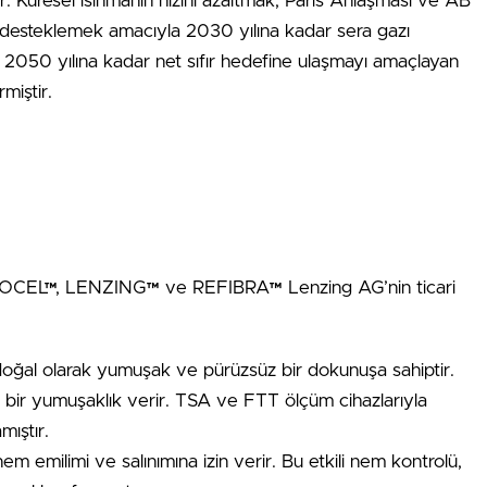
Küresel ısınmanın hızını azaltmak, Paris Anlaşması ve AB
 desteklemek amacıyla 2030 yılına kadar sera gazı
 2050 yılına kadar net sıfır hedefine ulaşmayı amaçlayan
rmiştir.
L™, LENZING™ ve REFIBRA™ Lenzing AG’nin ticari
oğal olarak yumuşak ve pürüzsüz bir dokunuşa sahiptir.
ş bir yumuşaklık verir. TSA ve FTT ölçüm cihazlarıyla
mıştır.
m emilimi ve salınımına izin verir. Bu etkili nem kontrolü,