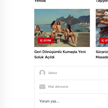
Yenilik
Taşıyor
İÇ GIYIM
İÇ G
Geri Dönüşümlü Kumaşta Yeni
Sürpri
Soluk Açıldı
Masad