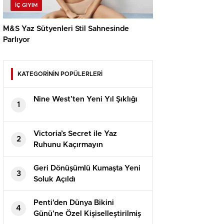
İÇ GIYIM
M&S Yaz Sütyenleri Stil Sahnesinde
Parlıyor
KATEGORİNİN POPÜLERLERİ
Nine West’ten Yeni Yıl Şıklığı
1
Victoria’s Secret ile Yaz
2
Ruhunu Kaçırmayın
Geri Dönüşümlü Kumaşta Yeni
3
Soluk Açıldı
Penti’den Dünya Bikini
4
Günü’ne Özel Kişiselleştirilmiş