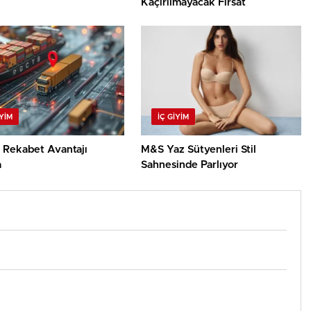
Kaçırılmayacak Fırsat
IYIM
İÇ GIYIM
z Rekabet Avantajı
M&S Yaz Sütyenleri Stil
a
Sahnesinde Parlıyor