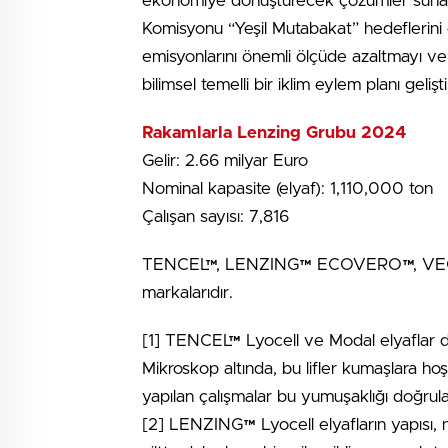
ekonomiye dönüştürecek çözümler sunar. 
Komisyonu “Yeşil Mutabakat” hedeflerini
emisyonlarını önemli ölçüde azaltmayı ve
bilimsel temelli bir iklim eylem planı gelişti
Rakamlarla Lenzing Grubu 2024
Gelir: 2.66 milyar Euro
Nominal kapasite (elyaf): 1,110,000 ton
Çalışan sayısı: 7,816
TENCEL™, LENZING™ ECOVERO™, VEOCE
markalarıdır.
[1] TENCEL™ Lyocell ve Modal elyaflar d
Mikroskop altında, bu lifler kumaşlara ho
yapılan çalışmalar bu yumuşaklığı doğrula
[2] LENZING™ Lyocell elyafların yapısı, ne