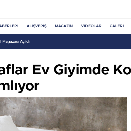
ABERLERI
ALIŞVERIŞ
MAGAZIN
VIDEOLAR
GALERI
 Mağazası Açıldı
flar Ev Giyimde Ko
mlıyor