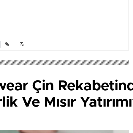
rwear Çin Rekabetin
rlik Ve Mısır Yatırım