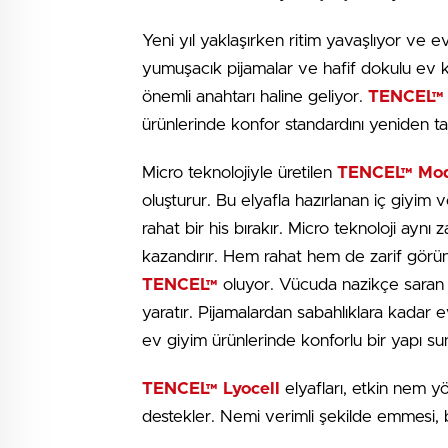
Yeni yıl yaklaşırken ritim yavaşlıyor ve e
yumuşacık pijamalar ve hafif dokulu ev kı
önemli anahtarı haline geliyor.
TENCEL™
ürünlerinde konfor standardını yeniden ta
Micro teknolojiyle üretilen
TENCEL™ Mod
oluşturur. Bu elyafla hazırlanan iç giyim v
rahat bir his bırakır. Micro teknoloji ayn
kazandırır. Hem rahat hem de zarif görün
TENCEL™
oluyor. Vücuda nazikçe saran 
yaratır. Pijamalardan sabahlıklara kadar 
ev giyim ürünlerinde konforlu bir yapı su
TENCEL™ Lyocell
elyafları, etkin nem y
destekler. Nemi verimli şekilde emmesi, b