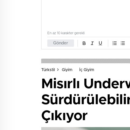
En az 10 karakter gerekli
Gönder
Türkstil
Giyim
İç Giyim
Misırlı Unde
Sürdürülebili
Çıkıyor