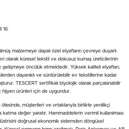
8 16
lmüş malzemeye dayalı özel elyafların çevreye duyarlı
ri olarak küresel tekstil ve dokusuz kumaş üreticilerinin
k gelişmeye öncülük etmektedir. Yüksek kaliteli elyafları,
erden dayanıklı ve sürdürülebilir ev tekstillerine kadar
şturur. TESCERT sertifikalı biyolojik olarak parçalanabilir
k hijyen ürünleri için de uygundur.
 ötesinde, müşterileri ve ortaklarıyla birlikte yenilikçi
nca katma değer yaratır. Hammaddelerin verimli kullanılması
endüstrisini doğrusal ekonomik sistemden döngüsel