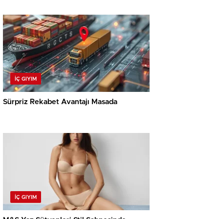
İÇ GIYIM
Sürpriz Rekabet Avantajı Masada
İÇ GIYIM