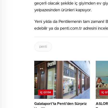
geçerli olacak şekilde iç giyimden ev gi
yelpazesinden ürünleri kapsıyor.
Yeni yılda da Pentilemenin tam zamanı! B
edebilir ya da penti.com.tr adresini incele
penti
İÇ GIYIM
İÇ G
Galataport’ta Penti’den Sürpriz
ASLORA