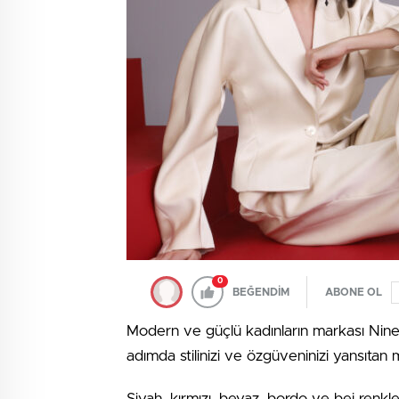
0
BEĞENDİM
ABONE OL
Modern ve güçlü kadınların markası Nine W
adımda stilinizi ve özgüveninizi yansıtan
Siyah, kırmızı, beyaz, bordo ve bej renkle