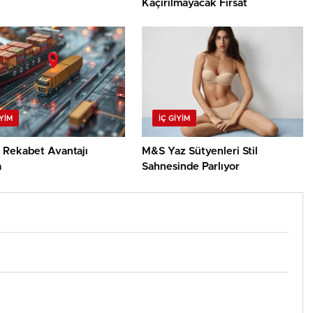
Kaçırılmayacak Fırsat
IYIM
İÇ GIYIM
z Rekabet Avantajı
M&S Yaz Sütyenleri Stil
a
Sahnesinde Parlıyor