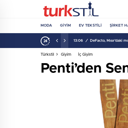
MODA
GIYIM
EV TEKSTILI
ŞIRKET H
13:06
/
DeFacto, Mısır’daki 
Türkstil
Giyim
İç Giyim
Penti’den Sen