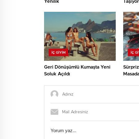
Yenilik
Taşıyor
İÇ GIYIM
İÇ G
Geri Dönüşümlü Kumaşta Yeni
Sürpri
Soluk Açıldı
Masad