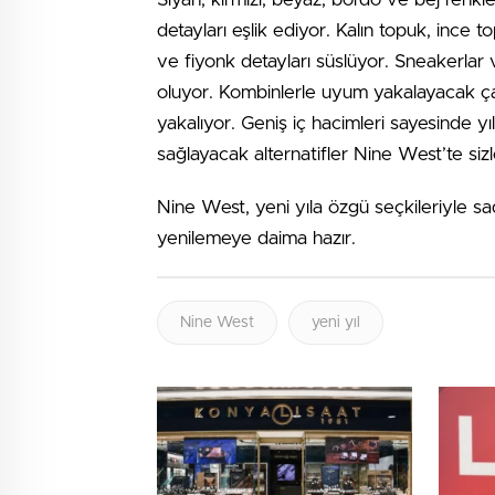
detayları eşlik ediyor. Kalın topuk, ince to
ve fiyonk detayları süslüyor. Sneakerlar 
oluyor. Kombinlerle uyum yakalayacak ça
yakalıyor. Geniş iç hacimleri sayesinde yı
sağlayacak alternatifler Nine West’te sizl
Nine West, yeni yıla özgü seçkileriyle s
yenilemeye daima hazır.
Nine West
yeni yıl