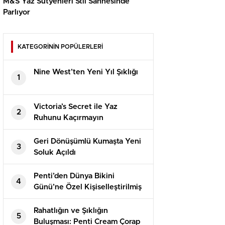
M&S Yaz Sütyenleri Stil Sahnesinde
Parlıyor
KATEGORİNİN POPÜLERLERİ
Nine West’ten Yeni Yıl Şıklığı
1
Victoria’s Secret ile Yaz
2
Ruhunu Kaçırmayın
Geri Dönüşümlü Kumaşta Yeni
3
Soluk Açıldı
Penti’den Dünya Bikini
4
Günü’ne Özel Kişiselleştirilmiş
Bir Deneyim
Rahatlığın ve Şıklığın
5
Buluşması: Penti Cream Çorap