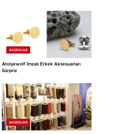
AKSESUAR
Atolyewolf İmzalı Erkek Aksesuarları
Sürpriz
AKSESUAR