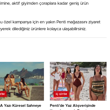
yimine, aktif giyimden çoraplara kadar geniş ürün
u özel kampanya için en yakın Penti mağazasını ziyaret
yerek dilediğiniz ürünlere kolayca ulaşabilirsiniz.
IYIM
İÇ GIYIM
 Yazı Küresel Sahneye
Penti’de Yaz Alışverişinde