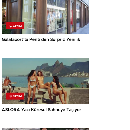
İÇ GIYIM
Galataport’ta Penti’den Sürpriz Yenilik
İÇ GIYIM
ASLORA Yazı Küresel Sahneye Taşıyor