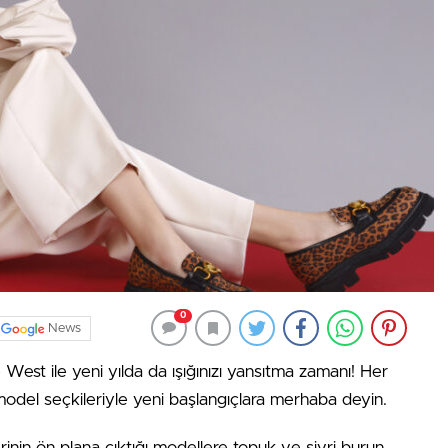
0
News
est ile yeni yılda da ışığınızı yansıtma zamanı! Her
 model seçkileriyle yeni başlangıçlara merhaba deyin.
rinin ön plana çıktığı modellere topuk ve sivri burun