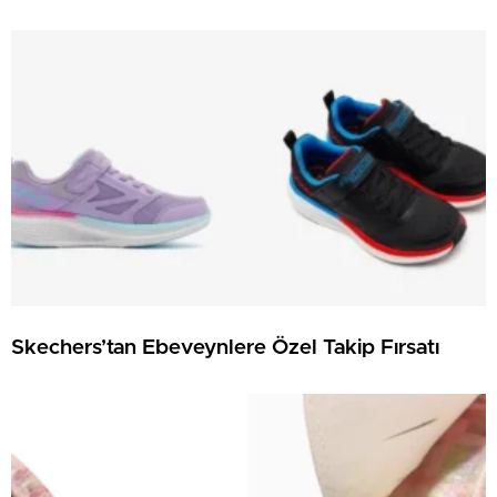
Skechers’tan Ebeveynlere Özel Takip Fırsatı