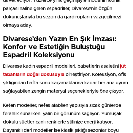
davet ediyor. Yüzlerce yıllık geçmişiyle modanın ikonik
parçası haline gelen espadriller, Divarese’nin özgün
dokunuşlarıyla bu sezon da gardıropların vazgeçilmezi
olmaya aday.
Divarese’den Yazın En Şık İmzası:
Konfor ve Estetiğin Buluştuğu
Espadril Koleksiyonu
Divarese kadın espadril modelleri, babetlerin asaletini
jüt
tabanların doğal dokusuyla
birleştiriyor. Koleksiyon, ofis
şıklığından hafta sonu kaçamaklarına kadar her ana uyum
sağlayabilen zengin materyal seçenekleriyle öne çıkıyor.
Keten modeller, nefes alabilen yapısıyla sıcak günlerde
ferahlık sunarken, yalın bir görünüm sağlıyor. Yumuşak
dokulu süetler canlı renklerle stilinize enerji katıyor.
Dayanıklı deri modeller ise klasik şıklığı sezonlar boyu