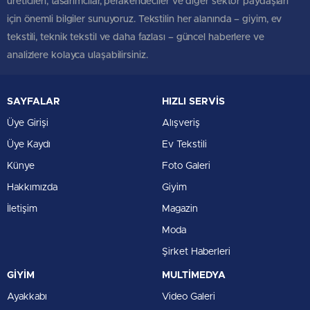
üreticileri, tasarımcılar, perakendeciler ve diğer sektör paydaşları
için önemli bilgiler sunuyoruz. Tekstilin her alanında – giyim, ev
tekstili, teknik tekstil ve daha fazlası – güncel haberlere ve
analizlere kolayca ulaşabilirsiniz.
SAYFALAR
HIZLI SERVİS
Üye Girişi
Alışveriş
Üye Kaydı
Ev Tekstili
Künye
Foto Galeri
Hakkımızda
Giyim
İletişim
Magazin
Moda
Şirket Haberleri
GİYİM
MULTİMEDYA
Ayakkabı
Video Galeri