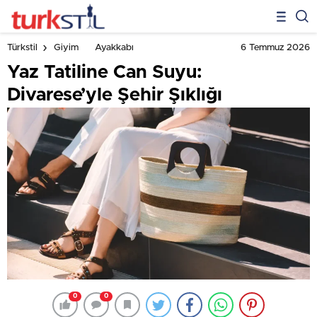
6 Temmuz 2026
Türkstil
Giyim
Ayakkabı
Yaz Tatiline Can Suyu:
Divarese’yle Şehir Şıklığı
0
0