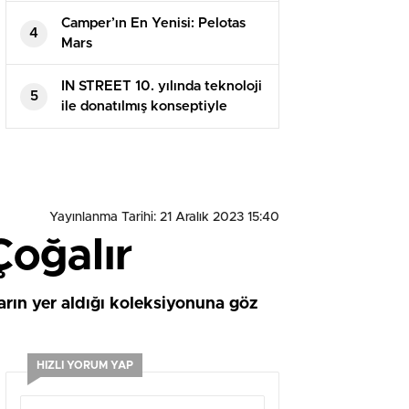
Camper’ın En Yenisi: Pelotas
4
Mars
IN STREET 10. yılında teknoloji
5
ile donatılmış konseptiyle
İstiklal Caddesi’nde
Yayınlanma Tarihi: 21 Aralık 2023 15:40
Çoğalır
arın yer aldığı koleksiyonuna göz
HIZLI YORUM YAP