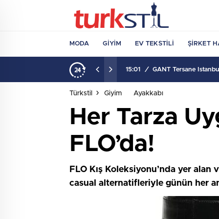
MODA
GIYIM
EV TEKSTILI
ŞIRKET H
15:01
/
GANT Tersane İstanbul
Türkstil
Giyim
Ayakkabı
Her Tarza Uy
FLO’da!
FLO Kış Koleksiyonu’nda yer alan ve
casual alternatifleriyle günün her an