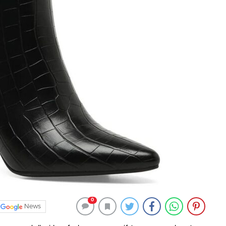
0
News