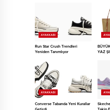
AYAKKABI
AYA
Run Star Crush Trendleri
BÜYÜK
Yeniden Tanımlıyor
YAZ ŞI
AYAKKABI
AYA
Converse Tabanda Yeni Kurallar
Skeche
Getirdi
Takip F