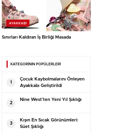
AYAKKABI
Sınırları Kaldıran İş Birliği Masada
KATEGORİNİN POPÜLERLERİ
Çocuk Kaybolmalarını Önleyen
1
Ayakkabı Geliştirildi
Nine West’ten Yeni Yıl Şıklığı
2
Kışın En Sıcak Görünümleri:
3
Süet Şıklığı