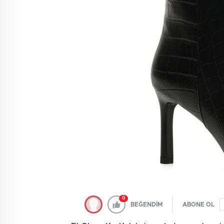
0
BEĞENDİM
ABONE OL