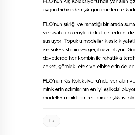
FLO’nun Kış Koleksiyonu’nda yer alan çizm
uygun birbirinden şık görünümleri ile kadın
FLO’nun şıklığı ve rahatlığı bir arada sun
ve siyah renkleriyle dikkat çekerken, diz 
süslüyor. Topuklu modeller klasik kıyafetl
ise sokak stilinin vazgeçilmezi oluyor. Gü
davetlerde her kombin ile rahatlıkla terc
ceket, gömlek, etek ve elbiselerin de en iyi
FLO’nun Kış Koleksiyonu’nda yer alan ve 
miniklerin adımlarının en iyi eşlikçisi oluy
modeller miniklerin her anının eşlikçisi o
flo