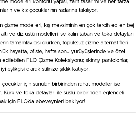
e modelleri konforlu yapısı, zarif tasarımı ve her tarza
ların ve kız çocuklarının radarına takılıyor.
an çizme modelleri, kış mevsiminin en çok tercih edilen bej
altı ve diz üstü modelleri ise kalın taban ve toka detayları
erin tamamlayıcısı olurken, topuksuz çizme alternatifleri
nlük hayatta, ofiste, hafta sonu yürüyüşlerinde ve özel
ih edilebilen FLO Çizme Koleksiyonu; skinny pantolonlar,
 eşlikçisi olarak stilinize şıklık katıyor.
çocuklar için sunulan birbirinden rahat modeller ise
or. Kürk ve toka detayları ile süslü birbirinden eğlenceli
lmak için FLO’da ebeveynleri bekliyor!