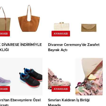
KKABI
AYAKKABI
 DİVARESE İNDİRİMİYLE
Divarese Ceremony’de Zarafet
KLIĞI
Bayrak Açtı
KKABI
AYAKKABI
rs’tan Ebeveynlere Özel
Sınırları Kaldıran İş Birliği
ırsatı
Masada