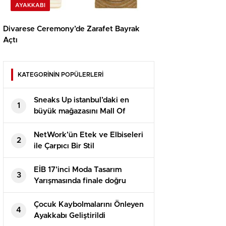
AYAKKABI
Divarese Ceremony’de Zarafet Bayrak
Açtı
KATEGORİNİN POPÜLERLERİ
Sneaks Up istanbul’daki en
1
büyük mağazasını Mall Of
İstanbul’da açtı
NetWork’ün Etek ve Elbiseleri
2
ile Çarpıcı Bir Stil
EİB 17’inci Moda Tasarım
3
Yarışmasında finale doğru
Çocuk Kaybolmalarını Önleyen
4
Ayakkabı Geliştirildi