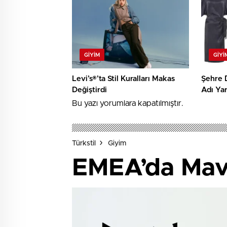
GIYIM
GIYI
Levi’s®’ta Stil Kuralları Makas
Şehre 
Değiştirdi
Adı Yar
Bu yazı yorumlara kapatılmıştır.
Türkstil
Giyim
EMEA’da Mavi