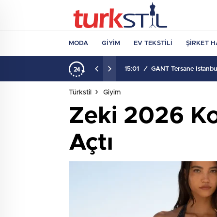
MODA
GIYIM
EV TEKSTILI
ŞIRKET H
15:01
/
GANT Tersane İstanbul
Türkstil
Giyim
Zeki 2026 Ko
Açtı