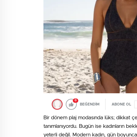
0
BEĞENDİM
ABONE OL
Bir dönem plaj modasında lüks; dikkat çekic
tanımlanıyordu. Bugün ise kadınların bekle
yeterli değil. Modern kadın, gün boyunc