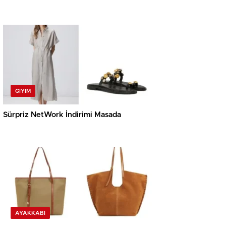
GIYIM
Sürpriz NetWork İndirimi Masada
AYAKKABI