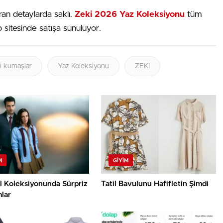
ran detaylarda saklı.
Zeki 2026 Yaz Koleksiyonu
tüm
sitesinde satışa sunuluyor.
i kumaşlar
Yaz Koleksiyonu
ZEKI
M
GIYIM
l Koleksiyonunda Sürpriz
Tatil Bavulunu Hafifletin Şimdi
lar