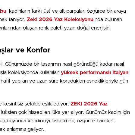
ubu
, kadınların farklı üst ve alt parçaları özgürce bir araya
anak tanıyor.
Zeki 2026 Yaz Koleksiyonu
’nda bulunan
nlarından oluşan renk paleti yazın doğal enerjisini
şlar ve Konfor
değil. Günümüzde bir tasarımın nasıl göründüğü kadar nasıl
ışla koleksiyonda kullanılan
yüksek performanslı İtalyan
i, hafif yapıları ve uzun süre korudukları esneklikleriyle gün
kesintisiz şekilde eşlik ediyor.
ZEKI 2026 Yaz
lüksten çok hissedilen lüks yer alıyor. Günümüz kadını için
 gün boyunca kendini iyi hissetmek, özgürce hareket
k anlamına geliyor.