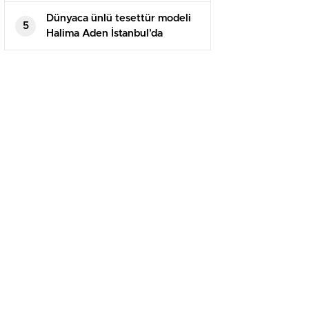
Dünyaca ünlü tesettür modeli
5
Halima Aden İstanbul’da
podyuma çıktı