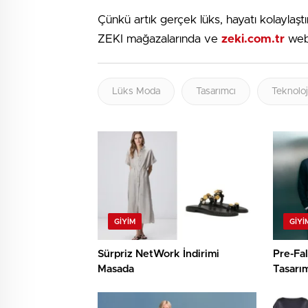
Çünkü artık gerçek lüks, hayatı kolaylaştı
ZEKI mağazalarında ve
zeki.com.tr
web 
Lüks Moda
Tasarımcı
Teknoloj
GIYIM
GIYI
Sürpriz NetWork İndirimi
Pre-Fal
Masada
Tasarım