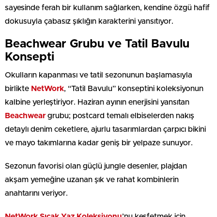
sayesinde ferah bir kullanım sağlarken, kendine özgü hafif
dokusuyla çabasız şıklığın karakterini yansıtıyor.
Beachwear Grubu ve Tatil Bavulu
Konsepti
Okulların kapanması ve tatil sezonunun başlamasıyla
birlikte
NetWork
, “Tatil Bavulu” konseptini koleksiyonun
kalbine yerleştiriyor. Haziran ayının enerjisini yansıtan
Beachwear
grubu; postcard temalı elbiselerden nakış
detaylı denim ceketlere, ajurlu tasarımlardan çarpıcı bikini
ve mayo takımlarına kadar geniş bir yelpaze sunuyor.
Sezonun favorisi olan güçlü jungle desenler, plajdan
akşam yemeğine uzanan şık ve rahat kombinlerin
anahtarını veriyor.
NetWork Sıcak Yaz Koleksiyonu
’nu keşfetmek için