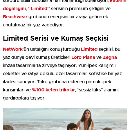
sürdürülebilir dokularla harmanlandığı koleksiyon;
ketenin
doğallığını
,
“Limited”
serisinin premium şıklığını ve
Beachwear
grubunun enerjisini bir araya getirerek
unutulmaz bir yaz vadediyor.
Limited Serisi ve Kumaş Seçkisi
NetWork
’ün ustalığını konuşturduğu
Limited
seçkisi, bu
yaz dünya devi kumaş üreticileri
Loro Piana
ve
Zegna
imzalı tasarımlarla zirveye taşınıyor. Yün-ipek karışımlı
ceketler ve rafya dokulu özel tasarımlar, sofistike bir yaz
ifadesi sunuyor. Triko grubuna eklenen pamuk-ipek
karışımları ve
%100 keten trikolar
, “sessiz lüks” akımını
gardıroplara taşıyor.