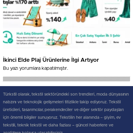
İkinci Elde Plaj Ürünlerine İlgi Artıyor
Bu yazı yorumlara kapatılmıştır.
Türkstil olarak, tekstil sektöründeki son trendleri, moda dünyasının
nabzını ve teknolojik gelişmeleri titizlikle takip ediyoruz. Tekstil
üreticileri, tasarımcılar, perakendeciler ve diğer sektör paydaşları
için önemli bilgiler sunuyoruz. Tekstilin her alanında – giyim, ev
tekstili, teknik tekstil ve daha fazlası – güncel haberlere ve