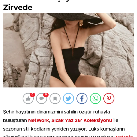
Zirvede
0
0
Şehir hayatının dinamizmini sahilin özgür ruhuyla
buluşturan
NetWork
,
Sıcak Yaz 26’ Koleksiyonu
ile
sezonun stil kodlarını yeniden yazıyor. Lüks kumaşların