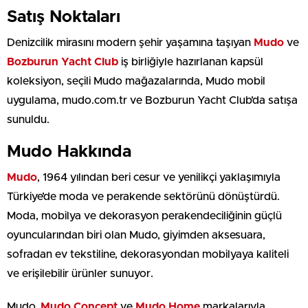
Satış Noktaları
Denizcilik mirasını modern şehir yaşamına taşıyan
Mudo
ve
Bozburun Yacht Club
iş birliğiyle hazırlanan kapsül
koleksiyon, seçili Mudo mağazalarında, Mudo mobil
uygulama, mudo.com.tr ve Bozburun Yacht Club’da satışa
sunuldu.
Mudo Hakkında
Mudo
, 1964 yılından beri cesur ve yenilikçi yaklaşımıyla
Türkiye’de moda ve perakende sektörünü dönüştürdü.
Moda, mobilya ve dekorasyon perakendeciliğinin güçlü
oyuncularından biri olan Mudo, giyimden aksesuara,
sofradan ev tekstiline, dekorasyondan mobilyaya kaliteli
ve erişilebilir ürünler sunuyor.
Mudo,
Mudo Concept
ve
Mudo Home
markalarıyla