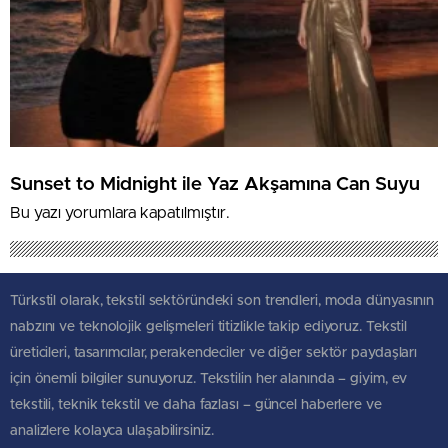
Sunset to Midnight ile Yaz Akşamına Can Suyu
Bu yazı yorumlara kapatılmıştır.
Türkstil olarak, tekstil sektöründeki son trendleri, moda dünyasının
nabzını ve teknolojik gelişmeleri titizlikle takip ediyoruz. Tekstil
üreticileri, tasarımcılar, perakendeciler ve diğer sektör paydaşları
için önemli bilgiler sunuyoruz. Tekstilin her alanında – giyim, ev
tekstili, teknik tekstil ve daha fazlası – güncel haberlere ve
analizlere kolayca ulaşabilirsiniz.