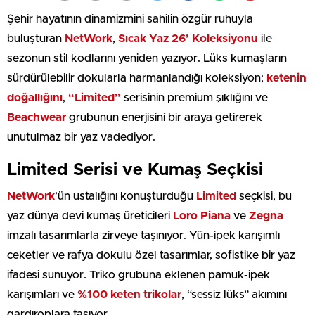
Şehir hayatının dinamizmini sahilin özgür ruhuyla
buluşturan
NetWork
,
Sıcak Yaz 26’ Koleksiyonu
ile
sezonun stil kodlarını yeniden yazıyor. Lüks kumaşların
sürdürülebilir dokularla harmanlandığı koleksiyon;
ketenin
doğallığını
,
“Limited”
serisinin premium şıklığını ve
Beachwear
grubunun enerjisini bir araya getirerek
unutulmaz bir yaz vadediyor.
Limited Serisi ve Kumaş Seçkisi
NetWork
’ün ustalığını konuşturduğu
Limited
seçkisi, bu
yaz dünya devi kumaş üreticileri
Loro Piana
ve
Zegna
imzalı tasarımlarla zirveye taşınıyor. Yün-ipek karışımlı
ceketler ve rafya dokulu özel tasarımlar, sofistike bir yaz
ifadesi sunuyor. Triko grubuna eklenen pamuk-ipek
karışımları ve
%100 keten trikolar
, “sessiz lüks” akımını
gardıroplara taşıyor.