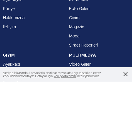
Künye
Foto Galeri
Hakkımızda
Giyim
İletişim
Magazin
Moda
Şirket Haberleri
GİYİM
MULTİMEDYA
Ayakkabı
Video Galeri
Veri politikasındaki amaçlarla sınırlı ve mevzuata uygun şekilde çerez
İç Giyim
Foto Galeri
konumlandırmaktayız. Detaylar için
veri politikamızı
inceleyebilirsiniz.
Klasik Giyim
Spor Giyim
BİZİ TAKİP ET