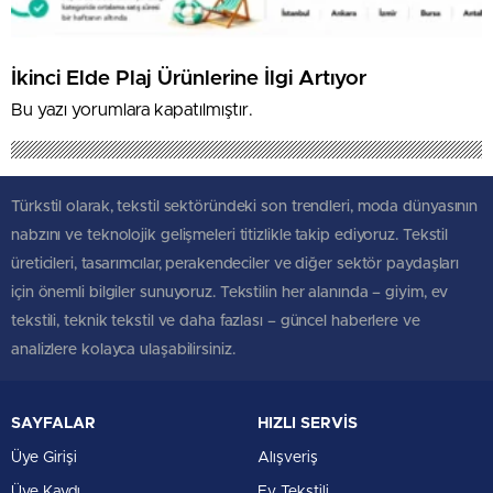
İkinci Elde Plaj Ürünlerine İlgi Artıyor
Bu yazı yorumlara kapatılmıştır.
Türkstil olarak, tekstil sektöründeki son trendleri, moda dünyasının
nabzını ve teknolojik gelişmeleri titizlikle takip ediyoruz. Tekstil
üreticileri, tasarımcılar, perakendeciler ve diğer sektör paydaşları
için önemli bilgiler sunuyoruz. Tekstilin her alanında – giyim, ev
tekstili, teknik tekstil ve daha fazlası – güncel haberlere ve
analizlere kolayca ulaşabilirsiniz.
SAYFALAR
HIZLI SERVİS
Üye Girişi
Alışveriş
Üye Kaydı
Ev Tekstili