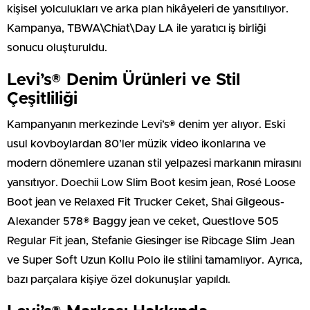
kişisel yolculukları ve arka plan hikâyeleri de yansıtılıyor.
Kampanya, TBWA\Chiat\Day LA ile yaratıcı iş birliği
sonucu oluşturuldu.
Levi’s® Denim Ürünleri ve Stil
Çeşitliliği
Kampanyanın merkezinde Levi’s® denim yer alıyor. Eski
usul kovboylardan 80’ler müzik video ikonlarına ve
modern dönemlere uzanan stil yelpazesi markanın mirasını
yansıtıyor. Doechii Low Slim Boot kesim jean, Rosé Loose
Boot jean ve Relaxed Fit Trucker Ceket, Shai Gilgeous-
Alexander 578® Baggy jean ve ceket, Questlove 505
Regular Fit jean, Stefanie Giesinger ise Ribcage Slim Jean
ve Super Soft Uzun Kollu Polo ile stilini tamamlıyor. Ayrıca,
bazı parçalara kişiye özel dokunuşlar yapıldı.