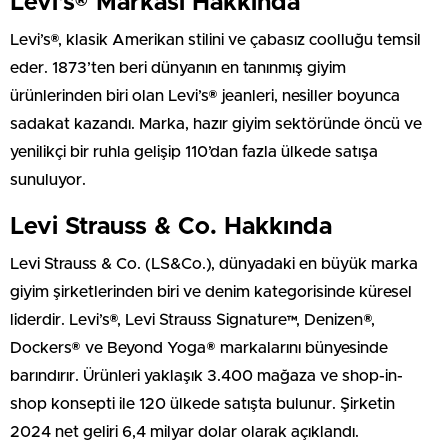
Levi’s® Markası Hakkında
Levi’s®, klasik Amerikan stilini ve çabasız coolluğu temsil
eder. 1873’ten beri dünyanın en tanınmış giyim
ürünlerinden biri olan Levi’s® jeanleri, nesiller boyunca
sadakat kazandı. Marka, hazır giyim sektöründe öncü ve
yenilikçi bir ruhla gelişip 110’dan fazla ülkede satışa
sunuluyor.
Levi Strauss & Co. Hakkında
Levi Strauss & Co. (LS&Co.), dünyadaki en büyük marka
giyim şirketlerinden biri ve denim kategorisinde küresel
liderdir. Levi’s®, Levi Strauss Signature™, Denizen®,
Dockers® ve Beyond Yoga® markalarını bünyesinde
barındırır. Ürünleri yaklaşık 3.400 mağaza ve shop-in-
shop konsepti ile 120 ülkede satışta bulunur. Şirketin
2024 net geliri 6,4 milyar dolar olarak açıklandı.