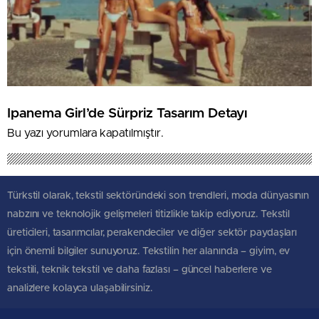
Ipanema Girl’de Sürpriz Tasarım Detayı
Bu yazı yorumlara kapatılmıştır.
Türkstil olarak, tekstil sektöründeki son trendleri, moda dünyasının
nabzını ve teknolojik gelişmeleri titizlikle takip ediyoruz. Tekstil
üreticileri, tasarımcılar, perakendeciler ve diğer sektör paydaşları
için önemli bilgiler sunuyoruz. Tekstilin her alanında – giyim, ev
tekstili, teknik tekstil ve daha fazlası – güncel haberlere ve
analizlere kolayca ulaşabilirsiniz.