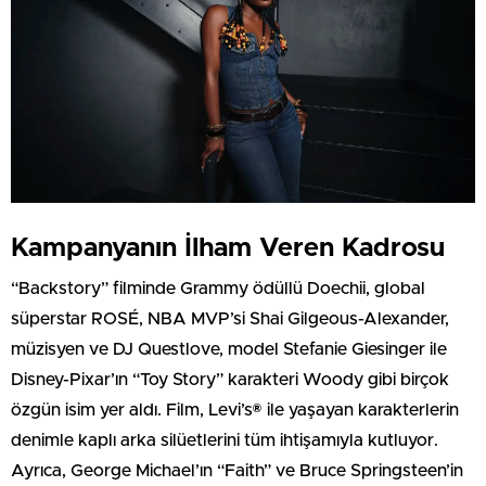
Kampanyanın İlham Veren Kadrosu
“Backstory” filminde Grammy ödüllü Doechii, global
süperstar ROSÉ, NBA MVP’si Shai Gilgeous-Alexander,
müzisyen ve DJ Questlove, model Stefanie Giesinger ile
Disney-Pixar’ın “Toy Story” karakteri Woody gibi birçok
özgün isim yer aldı. Film, Levi’s® ile yaşayan karakterlerin
denimle kaplı arka silüetlerini tüm ihtişamıyla kutluyor.
Ayrıca, George Michael’ın “Faith” ve Bruce Springsteen’in