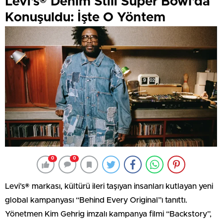
Levi’s® Denim Stili Super Bowl’da
Konuşuldu: İşte O Yöntem
0
0
Levi’s® markası, kültürü ileri taşıyan insanları kutlayan yeni
global kampanyası “Behind Every Original”ı tanıttı.
Yönetmen Kim Gehrig imzalı kampanya filmi “Backstory”,