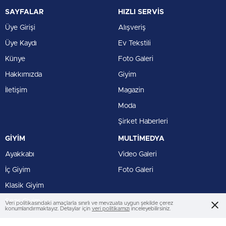
SAYFALAR
HIZLI SERVİS
Üye Girişi
Alışveriş
Üye Kaydı
Ev Tekstili
Künye
Foto Galeri
Hakkımızda
Giyim
İletişim
Magazin
Moda
Şirket Haberleri
GİYİM
MULTİMEDYA
Ayakkabı
Video Galeri
İç Giyim
Foto Galeri
Klasik Giyim
Spor Giyim
Veri politikasındaki amaçlarla sınırlı ve mevzuata uygun şekilde çerez
konumlandırmaktayız. Detaylar için
veri politikamızı
inceleyebilirsiniz.