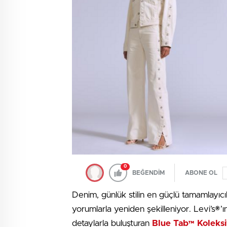
0
BEĞENDİM
ABONE OL
Denim, günlük stilin en güçlü tamamlayıc
yorumlarla yeniden şekilleniyor. Levi’s®’ı
detaylarla buluşturan
Blue Tab™ Koleks