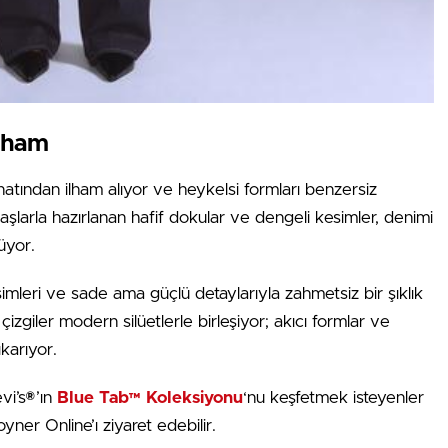
lham
tından ilham alıyor ve heykelsi formları benzersiz
larla hazırlanan hafif dokular ve dengeli kesimler, denimi
üyor.
mleri ve sade ama güçlü detaylarıyla zahmetsiz bir şıklık
zgiler modern silüetlerle birleşiyor; akıcı formlar ve
ıkarıyor.
vi’s®’ın
Blue Tab™ Koleksiyonu
‘nu keşfetmek isteyenler
er Online’ı ziyaret edebilir.