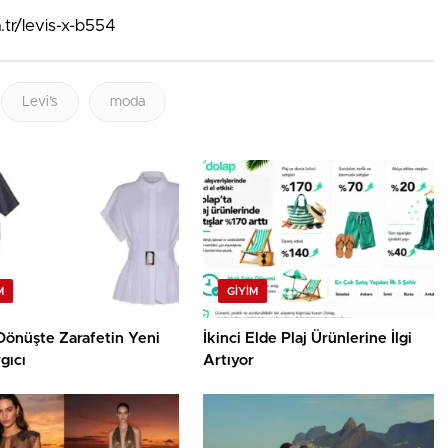
tr/levis-x-b554
Levi’s
moda
M
GIYIM
Dönüşte Zarafetin Yeni
İkinci Elde Plaj Ürünlerine İlgi
gıcı
Artıyor