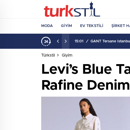
MODA
GIYIM
EV TEKSTILI
ŞIRKET H
15:01
/
GANT Tersane İstanbul
Türkstil
Giyim
Levi’s Blue 
Rafine Deni