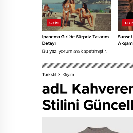
GIYIM
GIYI
Ipanema Girl’de Sürpriz Tasarım
Sunset 
Detayı
Akşamı
Bu yazı yorumlara kapatılmıştır.
Türkstil
Giyim
adL Kahveren
Stilini Güncel