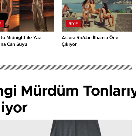
M
GIYIM
to Midnight ile Yaz
Aslora Rio’dan İlhamla Öne
na Can Suyu
Çıkıyor
gi Mürdüm Tonlarıy
liyor