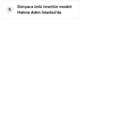
Dünyaca ünlü tesettür modeli
5
Halima Aden İstanbul’da
podyuma çıktı