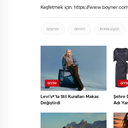
Keşfetmek için: https://www.boyner.com.
boyner
denim
Koleksiyon
GIYIM
GIYI
Levi’s®’ta Stil Kuralları Makas
Şehre 
Değiştirdi
Adı Yar