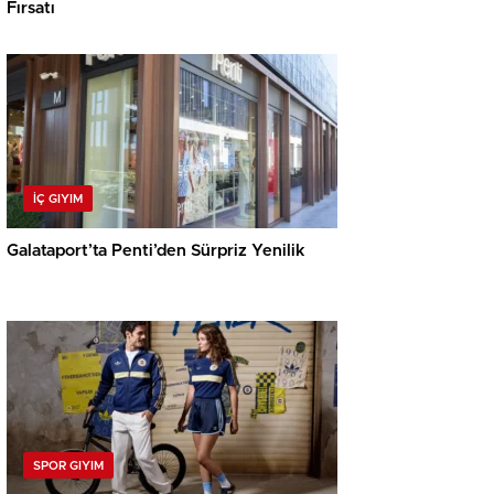
Fırsatı
İÇ GIYIM
Galataport’ta Penti’den Sürpriz Yenilik
SPOR GIYIM