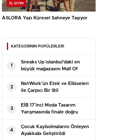
İÇ GIYIM
ASLORA Yazı Küresel Sahneye Taşıyor
KATEGORİNİN POPÜLERLERİ
Sneaks Up istanbul’daki en
1
büyük mağazasını Mall Of
İstanbul’da açtı
NetWork’ün Etek ve Elbiseleri
2
ile Çarpıcı Bir Stil
EİB 17’inci Moda Tasarım
3
Yarışmasında finale doğru
Çocuk Kaybolmalarını Önleyen
4
Ayakkabı Geliştirildi