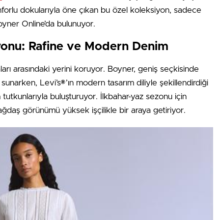
 konforlu dokularıyla öne çıkan bu özel koleksiyon, sadece
yner Online’da bulunuyor.
iyonu: Rafine ve Modern Denim
arı arasındaki yerini koruyor. Boyner, geniş seçkisinde
sunarken, Levi’s®’ın modern tasarım diliyle şekillendirdiği
 tutkunlarıyla buluşturuyor. İlkbahar-yaz sezonu için
 çağdaş görünümü yüksek işçilikle bir araya getiriyor.