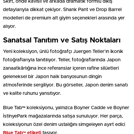
Skirt, önde kavisli ve arkada dramatik formlu dikiş
detaylarıyla dikkat çekiyor. Shank Pant ve Drop Barrel
modelleri de premium alt giyim seçenekleri arasında yer
alıyor.
Sanatsal Tanıtım ve Satış Noktaları
Yeni koleksiyon, ünlü fotoğrafçı Juergen Teller’ın ikonik
fotoğraflarıyla tanıtılıyor. Teller, fotoğraflarında Japon
zanaatkârlığına ince referanslar içeren rafine silüetleri
geleneksel bir Japon halk banyosunun dingin
atmosferinde sergiliyor. Bu görseller, Japon denim sanatı
ve kalite ruhunu yansıtıyor.
Blue Tab™ koleksiyonu, yalnızca Boyner Cadde ve Boyner
İstinyePark mağazalarında satışa sunuluyor. Her parça,
koleksiyonun özel denim ustalığını simgeleyen ayırt edici
Blue Tab™ etiketi
taşıyor.