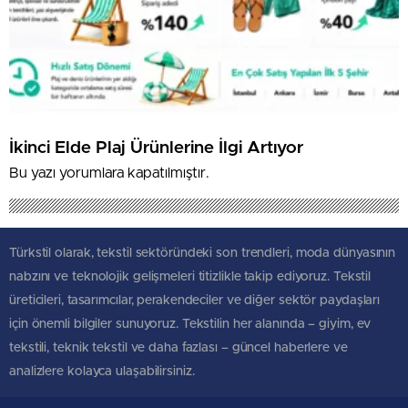
İkinci Elde Plaj Ürünlerine İlgi Artıyor
Bu yazı yorumlara kapatılmıştır.
Türkstil olarak, tekstil sektöründeki son trendleri, moda dünyasının
nabzını ve teknolojik gelişmeleri titizlikle takip ediyoruz. Tekstil
üreticileri, tasarımcılar, perakendeciler ve diğer sektör paydaşları
için önemli bilgiler sunuyoruz. Tekstilin her alanında – giyim, ev
tekstili, teknik tekstil ve daha fazlası – güncel haberlere ve
analizlere kolayca ulaşabilirsiniz.