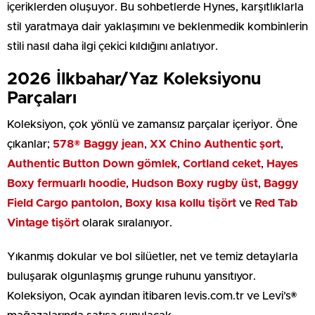
içeriklerden oluşuyor. Bu sohbetlerde Hynes, karşıtlıklarla
stil yaratmaya dair yaklaşımını ve beklenmedik kombinlerin
stili nasıl daha ilgi çekici kıldığını anlatıyor.
2026 İlkbahar/Yaz Koleksiyonu
Parçaları
Koleksiyon, çok yönlü ve zamansız parçalar içeriyor. Öne
çıkanlar;
578® Baggy jean
,
XX Chino Authentic şort
,
Authentic Button Down gömlek
,
Cortland ceket
,
Hayes
Boxy fermuarlı hoodie
,
Hudson Boxy rugby üst
,
Baggy
Field Cargo pantolon
,
Boxy kısa kollu tişört
ve
Red Tab
Vintage tişört
olarak sıralanıyor.
Yıkanmış dokular ve bol silüetler, net ve temiz detaylarla
buluşarak olgunlaşmış grunge ruhunu yansıtıyor.
Koleksiyon, Ocak ayından itibaren levis.com.tr ve Levi’s®