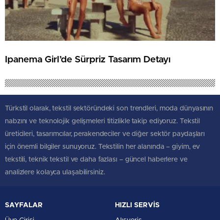
Ipanema Girl’de Sürpriz Tasarım Detayı
Türkstil olarak, tekstil sektöründeki son trendleri, moda dünyasının
nabzını ve teknolojik gelişmeleri titizlikle takip ediyoruz. Tekstil
üreticileri, tasarımcılar, perakendeciler ve diğer sektör paydaşları
için önemli bilgiler sunuyoruz. Tekstilin her alanında – giyim, ev
tekstili, teknik tekstil ve daha fazlası – güncel haberlere ve
analizlere kolayca ulaşabilirsiniz.
SAYFALAR
HIZLI SERVİS