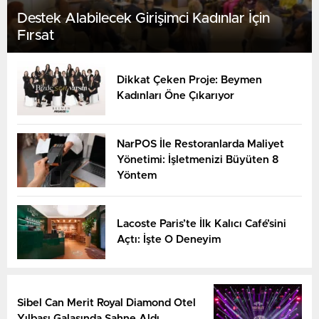
Destek Alabilecek Girişimci Kadınlar İçin
Fırsat
Dikkat Çeken Proje: Beymen
Kadınları Öne Çıkarıyor
NarPOS İle Restoranlarda Maliyet
Yönetimi: İşletmenizi Büyüten 8
Yöntem
Lacoste Paris’te İlk Kalıcı Café’sini
Açtı: İşte O Deneyim
Sibel Can Merit Royal Diamond Otel
Yılbaşı Galasında Sahne Aldı