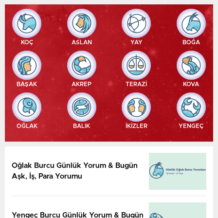
KOÇ
ASLAN
YAY
BOĞA
BAŞAK
AKREP
TERAZİ
KOVA
OĞLAK
BALIK
İKİZLER
YENGEÇ
Oğlak Burcu Günlük Yorum & Bugün
Aşk, İş, Para Yorumu
Yengeç Burcu Günlük Yorum & Bugün