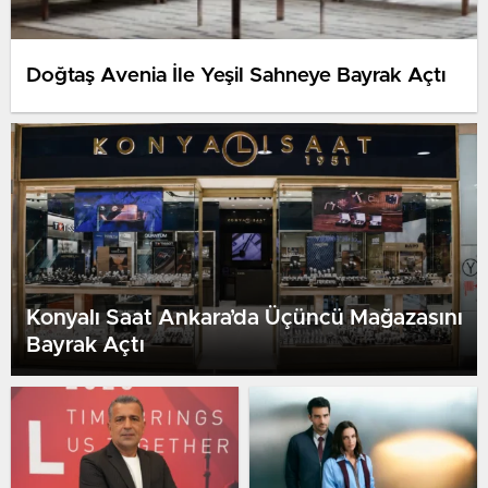
Doğtaş Avenia İle Yeşil Sahneye Bayrak Açtı
Konyalı Saat Ankara’da Üçüncü Mağazasını
Bayrak Açtı