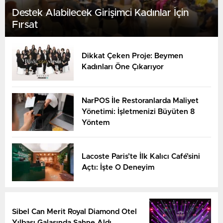
Destek Alabilecek Girişimci Kadınlar İçin
Fırsat
Dikkat Çeken Proje: Beymen
Kadınları Öne Çıkarıyor
NarPOS İle Restoranlarda Maliyet
Yönetimi: İşletmenizi Büyüten 8
Yöntem
Lacoste Paris’te İlk Kalıcı Café’sini
Açtı: İşte O Deneyim
Sibel Can Merit Royal Diamond Otel
Yılbaşı Galasında Sahne Aldı