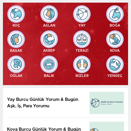
KOÇ
ASLAN
YAY
BOĞA
BAŞAK
AKREP
TERAZİ
KOVA
OĞLAK
BALIK
İKİZLER
YENGEÇ
Yay Burcu Günlük Yorum & Bugün
Aşk, İş, Para Yorumu
Kova Burcu Günlük Yorum & Bugün