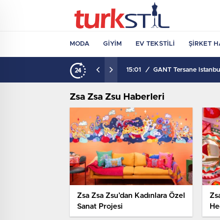
MODA
GIYIM
EV TEKSTILI
ŞIRKET H
15:01
/
GANT Tersane İstanbul
Zsa Zsa Zsu Haberleri
Zsa Zsa Zsu’dan Kadınlara Özel
Zs
Sanat Projesi
He
An