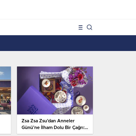
1
Zsa Zsa Zsu’dan Anneler
Günü’ne İlham Dolu Bir Çağrı:
“Çiçek Aç!”