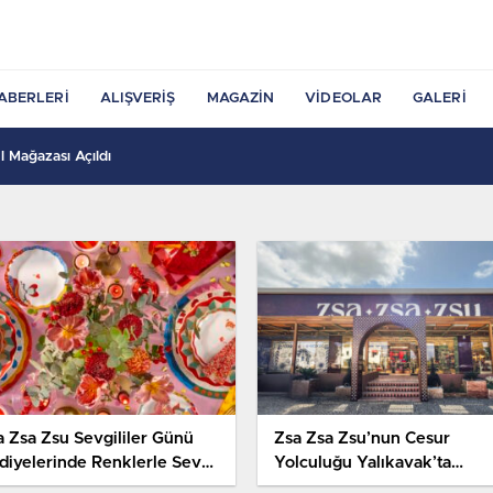
ABERLERI
ALIŞVERIŞ
MAGAZIN
VIDEOLAR
GALERI
 Mağazası Açıldı
a Zsa Zsu Sevgililer Günü
Zsa Zsa Zsu’nun Cesur
diyelerinde Renklerle Sevgi
Yolculuğu Yalıkavak’ta
latıyor
Büyüyor