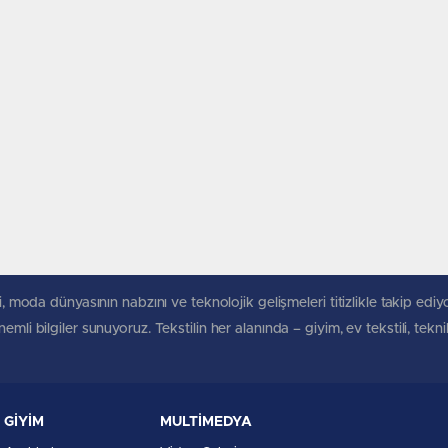
, moda dünyasının nabzını ve teknolojik gelişmeleri titizlikle takip ediyoruz
mli bilgiler sunuyoruz. Tekstilin her alanında – giyim, ev tekstili, tekn
GİYİM
MULTİMEDYA