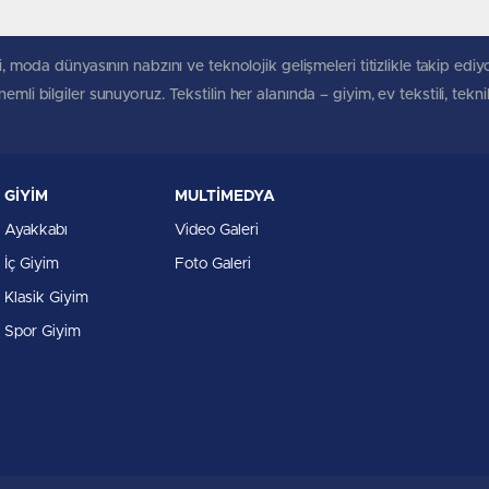
, moda dünyasının nabzını ve teknolojik gelişmeleri titizlikle takip ediyoruz
mli bilgiler sunuyoruz. Tekstilin her alanında – giyim, ev tekstili, tekn
GİYİM
MULTİMEDYA
Ayakkabı
Video Galeri
İç Giyim
Foto Galeri
Klasik Giyim
Spor Giyim