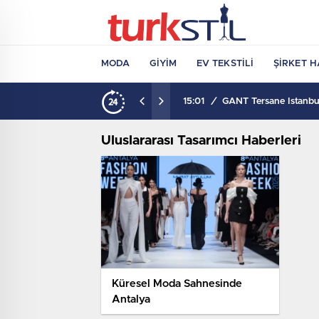
MODA
GIYIM
EV TEKSTILI
ŞIRKET H
15:01
/
GANT Tersane İstanbul
Uluslararası Tasarımcı Haberleri
Küresel Moda Sahnesinde
Antalya